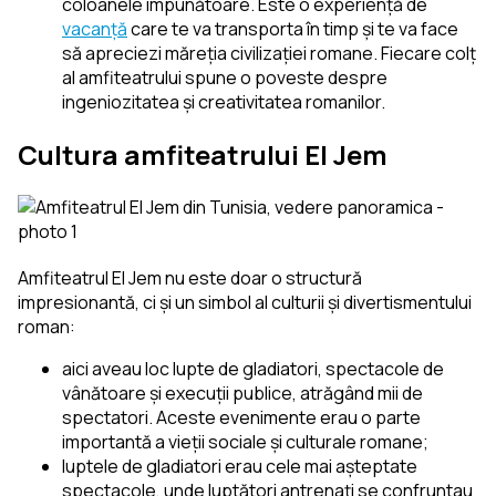
coloanele impunătoare. Este o experiență de
vacanță
care te va transporta în timp și te va face
să apreciezi măreția civilizației romane. Fiecare colț
al amfiteatrului spune o poveste despre
ingeniozitatea și creativitatea romanilor.
Cultura amfiteatrului El Jem
Amfiteatrul El Jem nu este doar o structură
impresionantă, ci și un simbol al culturii și divertismentului
roman:
aici aveau loc lupte de gladiatori, spectacole de
vânătoare și execuții publice, atrăgând mii de
spectatori. Aceste evenimente erau o parte
importantă a vieții sociale și culturale romane;
luptele de gladiatori erau cele mai așteptate
spectacole, unde luptători antrenați se confruntau