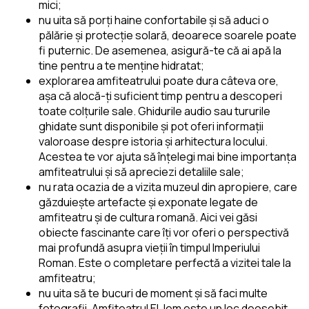
mici;
nu uita să porți haine confortabile și să aduci o
pălărie și protecție solară, deoarece soarele poate
fi puternic. De asemenea, asigură-te că ai apă la
tine pentru a te menține hidratat;
explorarea amfiteatrului poate dura câteva ore,
așa că alocă-ți suficient timp pentru a descoperi
toate colțurile sale. Ghidurile audio sau tururile
ghidate sunt disponibile și pot oferi informații
valoroase despre istoria și arhitectura locului.
Acestea te vor ajuta să înțelegi mai bine importanța
amfiteatrului și să apreciezi detaliile sale;
nu rata ocazia de a vizita muzeul din apropiere, care
găzduiește artefacte și exponate legate de
amfiteatru și de cultura romană. Aici vei găsi
obiecte fascinante care îți vor oferi o perspectivă
mai profundă asupra vieții în timpul Imperiului
Roman. Este o completare perfectă a vizitei tale la
amfiteatru;
nu uita să te bucuri de moment și să faci multe
fotografii. Amfiteatrul El Jem este un loc deosebit,