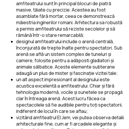
amfiteatrului sunt în principal blocuri de piatră
masive, tăiate cu precizie. Acestea au fost
asamblate fără mortar, ceea ce demonstrează
măiestria inginerilor romani. Arhitectura sa robustă
a permis amfiteatrului să reziste secolelor și să
rămână într-o stare remarcabilă;
designul amfiteatrului include o arenă centrală,
înconjurată de trepte înalte pentru spectatori. Sub
arenă se află un sistem complex de tuneluri și
camere, folosite pentru a adăposti gladiatori și
animale sălbatice. Aceste elemente subterane
adaugă un plus de mister și fascinație vizitei tale;
un alt aspect impresionant al designului este
acustica excelentă a amfiteatrului. Chiar și fără
tehnologia modernă, vocile și sunetele se propagă
clar în întreaga arenă. Acest lucru făcea ca
spectacolele să fie audibile pentru toți spectatorii,
indiferent de locul în care se aflau;
vizitând amfiteatrul El Jem, vei putea observa detalii
arhitecturale fine, cum ar fi arcadele elegante și