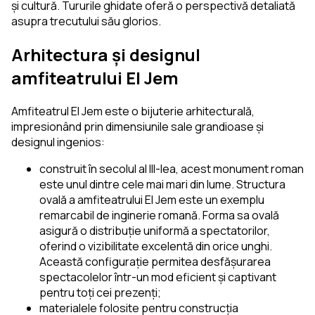
și cultură. Tururile ghidate oferă o perspectivă detaliată
asupra trecutului său glorios.
Arhitectura și designul
amfiteatrului El Jem
Amfiteatrul El Jem este o bijuterie arhitecturală,
impresionând prin dimensiunile sale grandioase și
designul ingenios:
construit în secolul al III-lea, acest monument roman
este unul dintre cele mai mari din lume. Structura
ovală a amfiteatrului El Jem este un exemplu
remarcabil de inginerie romană. Forma sa ovală
asigură o distribuție uniformă a spectatorilor,
oferind o vizibilitate excelentă din orice unghi.
Această configurație permitea desfășurarea
spectacolelor într-un mod eficient și captivant
pentru toți cei prezenți;
materialele folosite pentru construcția