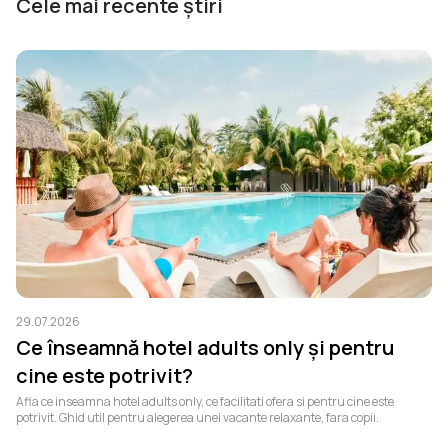
Cele mai recente știri
29.07.2026
27
Ce înseamnă hotel adults only și pentru
H
cine este potrivit?
d
v
Afla ce inseamna hotel adults only, ce facilitati ofera si pentru cine este
Afl
potrivit. Ghid util pentru alegerea unei vacante relaxante, fara copii.
fie