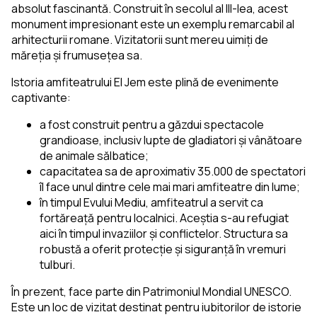
absolut fascinantă. Construit în secolul al III-lea, acest
monument impresionant este un exemplu remarcabil al
arhitecturii romane. Vizitatorii sunt mereu uimiți de
măreția și frumusețea sa.
Istoria amfiteatrului El Jem este plină de evenimente
captivante:
a fost construit pentru a găzdui spectacole
grandioase, inclusiv lupte de gladiatori și vânătoare
de animale sălbatice;
capacitatea sa de aproximativ 35.000 de spectatori
îl face unul dintre cele mai mari amfiteatre din lume;
în timpul Evului Mediu, amfiteatrul a servit ca
fortăreață pentru localnici. Aceștia s-au refugiat
aici în timpul invaziilor și conflictelor. Structura sa
robustă a oferit protecție și siguranță în vremuri
tulburi.
În prezent, face parte din Patrimoniul Mondial UNESCO.
Este un loc de vizitat destinat pentru iubitorilor de istorie