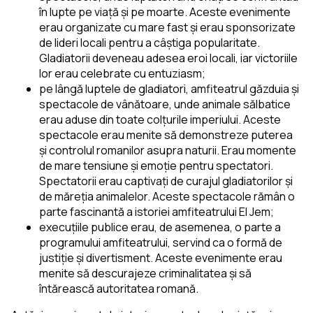
în lupte pe viață și pe moarte. Aceste evenimente
erau organizate cu mare fast și erau sponsorizate
de lideri locali pentru a câștiga popularitate.
Gladiatorii deveneau adesea eroi locali, iar victoriile
lor erau celebrate cu entuziasm;
pe lângă luptele de gladiatori, amfiteatrul găzduia și
spectacole de vânătoare, unde animale sălbatice
erau aduse din toate colțurile imperiului. Aceste
spectacole erau menite să demonstreze puterea
și controlul romanilor asupra naturii. Erau momente
de mare tensiune și emoție pentru spectatori.
Spectatorii erau captivați de curajul gladiatorilor și
de măreția animalelor. Aceste spectacole rămân o
parte fascinantă a istoriei amfiteatrului El Jem;
execuțiile publice erau, de asemenea, o parte a
programului amfiteatrului, servind ca o formă de
justiție și divertisment. Aceste evenimente erau
menite să descurajeze criminalitatea și să
întărească autoritatea romană.