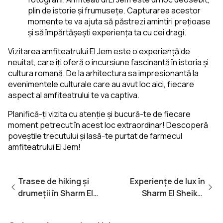
plin de istorie și frumusețe. Capturarea acestor
momente te va ajuta să păstrezi amintiri prețioase
și să împărtășești experiența ta cu cei dragi.
Vizitarea amfiteatrului El Jem este o experiență de
neuitat, care îți oferă o incursiune fascinantă în istoria și
cultura romană. De la arhitectura sa impresionantă la
evenimentele culturale care au avut loc aici, fiecare
aspect al amfiteatrului te va captiva.
Planifică-ți vizita cu atenție și bucură-te de fiecare
moment petrecut în acest loc extraordinar! Descoperă
poveștile trecutului și lasă-te purtat de farmecul
amfiteatrului El Jem!
Trasee de hiking și
Experiențe de lux în
drumeții în Sharm El
Sharm El Sheikh:
Sheikh și împrejurimi
Hoteluri cu spa-uri de
top