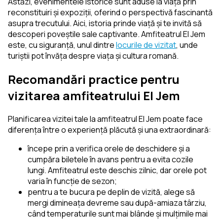
Astăzi, evenimentele istorice sunt aduse la viață prin
reconstituiri și expoziții, oferind o perspectivă fascinantă
asupra trecutului. Aici, istoria prinde viață și te invită să
descoperi poveștile sale captivante. Amfiteatrul El Jem
este, cu siguranță, unul dintre
locurile de vizitat
, unde
turiștii pot învăța despre viața și cultura romană.
Recomandări practice pentru
vizitarea amfiteatrului El Jem
Planificarea vizitei tale la amfiteatrul El Jem poate face
diferența între o experiență plăcută și una extraordinară:
începe prin a verifica orele de deschidere și a
cumpăra biletele în avans pentru a evita cozile
lungi. Amfiteatrul este deschis zilnic, dar orele pot
varia în funcție de sezon;
pentru a te bucura pe deplin de vizită, alege să
mergi dimineața devreme sau după-amiaza târziu,
când temperaturile sunt mai blânde și mulțimile mai