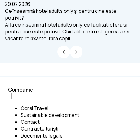
29.07.2026
27
Ce înseamnă hotel adults only și pentru cine este
Ho
potrivit?
av
Afla ce inseamna hotel adults only, ce facilitati ofera si
Af
pentru cine este potrivit. Ghid util pentru alegerea unei
mi
vacante relaxante, fara copii.
po
Companie
Coral Travel
Sustainable development
Contact
Contracte turiști
Documente legale