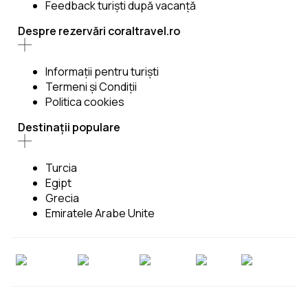
Feedback turiști după vacanță
Despre rezervări coraltravel.ro
Informații pentru turiști
Termeni şi Condiții
Politica cookies
Destinații populare
Turcia
Egipt
Grecia
Emiratele Arabe Unite