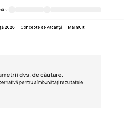
nă
nță 2026
Concepte de vacanță
Mai mult
ametrii dvs. de căutare.
lternativă pentru a îmbunătăți rezultatele