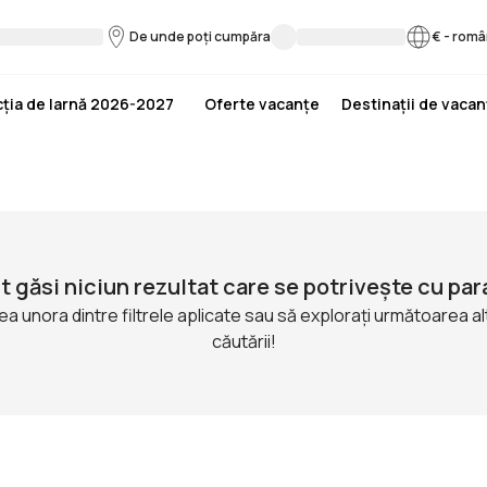
De unde poți cumpăra
€
-
româ
ția de Iarnă 2026-2027
Oferte vacanțe
Destinații de vaca
t găsi niciun rezultat care se potrivește cu par
ea unora dintre filtrele aplicate sau să explorați următoarea a
căutării!