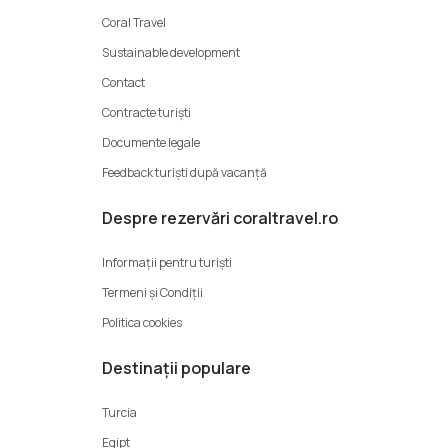
Coral Travel
Sustainable development
Contact
Contracte turiști
Documente legale
Feedback turiști după vacanță
Despre rezervări coraltravel.ro
Informații pentru turiști
Termeni şi Condiții
Politica cookies
Destinații populare
Turcia
Egipt