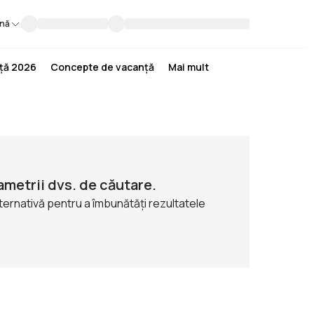
nă
nță 2026
Concepte de vacanță
Mai mult
ametrii dvs. de căutare.
lternativă pentru a îmbunătăți rezultatele