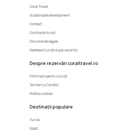
Coral Travel
Sustainable development
Contact
Contracte turiști
Documente legale
Feedback turiști după vacanță
Despre rezervări coraltravel.ro
Informații pentru turiști
Termeni şi Condiții
Politica cookies
Destinații populare
Turcia
Egipt