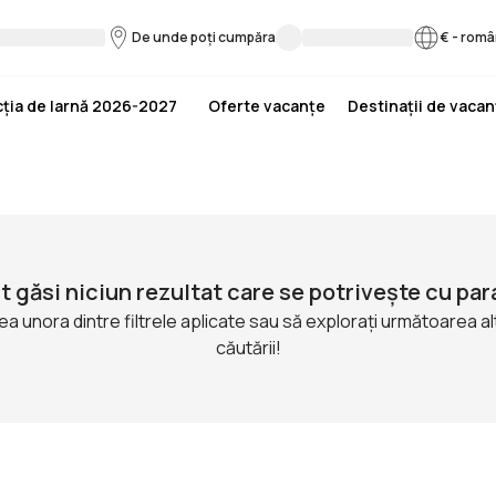
De unde poți cumpăra
€
-
româ
ția de Iarnă 2026-2027
Oferte vacanțe
Destinații de vaca
t găsi niciun rezultat care se potrivește cu par
ea unora dintre filtrele aplicate sau să explorați următoarea a
căutării!