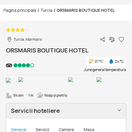
/
/
Pagina principală
Turcia
ORSMARIS BOUTIQUE HOTEL
1/37
Turcia, Marmaris
ORSMARIS BOUTIQUE HOTEL
27 °C
24 °C
June general temperatura
94 km
1 m
Nisip și pietriş
Servicii hoteliere
General
Servicii
Camere
Masa