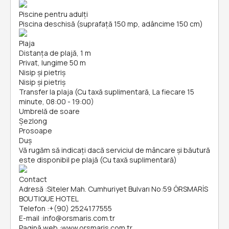
Piscine pentru adulți
Piscina deschisă (suprafață 150 mp, adâncime 150 cm)
Plaja
Distanța de plajă, 1 m
Privat, lungime 50 m
Nisip și pietriş
Nisip și pietriş
Transfer la plaja (Cu taxă suplimentară, La fiecare 15
minute, 08:00 - 19:00)
Umbrelă de soare
Șezlong
Prosoape
Duș
Vă rugăm să indicați dacă serviciul de mâncare și băutură
este disponibil pe plajă (Cu taxă suplimentară)
Contact
Adresă
:
Siteler Mah. Cumhuriyet Bulvarı No:59 ÖRSMARİS
BOUTIQUE HOTEL
Telefon
:
+(90) 2524177555
E-mail
:
info@orsmaris.com.tr
Pagină web
:
www.orsmaris.com.tr