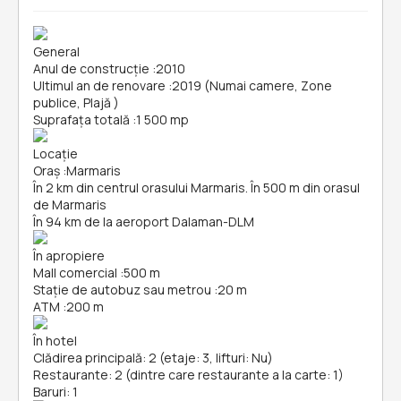
General
Anul de construcție
:
2010
Ultimul an de renovare
:
2019 (Numai camere, Zone
publice, Plajă )
Suprafața totală
:
1 500 mp
Locație
Oraș
:
Marmaris
În 2 km din centrul orasului Marmaris. În 500 m din orasul
de Marmaris
În 94 km de la aeroport Dalaman-DLM
În apropiere
Mall comercial
:
500 m
Stație de autobuz sau metrou
:
20 m
ATM
:
200 m
În hotel
Clădirea principală: 2 (etaje: 3, lifturi: Nu)
Restaurante: 2 (dintre care restaurante a la carte: 1)
Baruri: 1