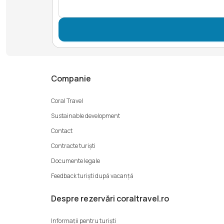
Companie
Coral Travel
Sustainable development
Contact
Contracte turiști
Documente legale
Feedback turiști după vacanță
Despre rezervări coraltravel.ro
Informații pentru turiști