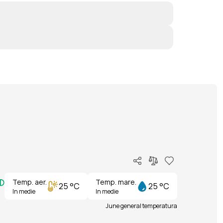
Temp. aer.
Temp. mare.
25 °C
25 °C
In medie
In medie
June general temperatura