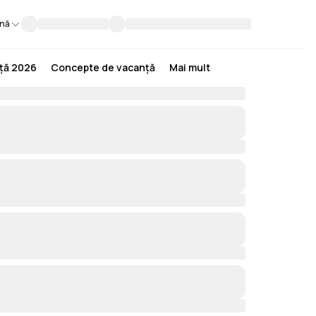
nă
nță 2026
Concepte de vacanță
Mai mult