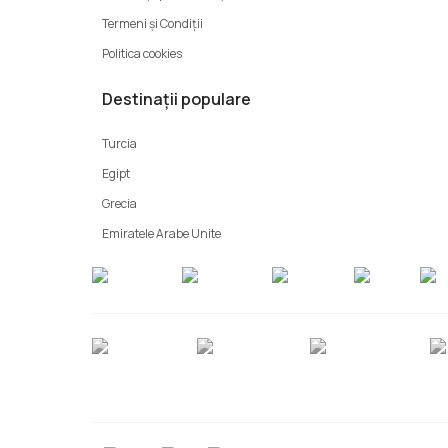
Termeni şi Condiții
Politica cookies
Destinații populare
Turcia
Egipt
Grecia
Emiratele Arabe Unite