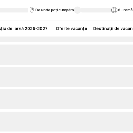
De unde poți cumpăra
€
-
româ
ția de Iarnă 2026-2027
Oferte vacanțe
Destinații de vaca