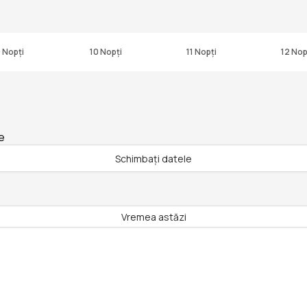
 Nopți
10 Nopți
11 Nopți
12 Nop
e
Schimbați datele
Vremea astăzi