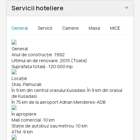
Servicii hoteliere
General
Servicii
Camere
Masa
MICE
General
Anul de construcție
:
1992
Ultimul an de renovare
:
2015 (Toate)
Suprafața totală
:
120 000 mp
Locație
Oraș
:
Pamucak
În 9 km din centrul orasului Kusadasi. În 9 km din orasul
de Kusadasi
În 75 km de la aeroport Adnan Menderes-ADB
În apropiere
Mall comercial
:
10 km
Stație de autobuz sau metrou
:
10 km
ATM
:
9 km