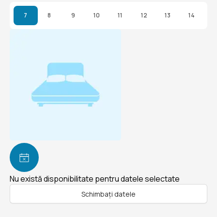
7
8
9
10
11
12
13
14
Nu există disponibilitate pentru datele selectate
Schimbați datele