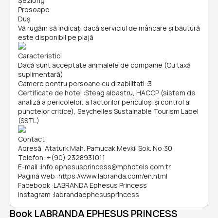
Șezlong
Prosoape
Duș
Vă rugăm să indicați dacă serviciul de mâncare și băutură
este disponibil pe plajă
Caracteristici
Dacă sunt acceptate animalele de companie (Cu taxă
suplimentară)
Camere pentru persoane cu dizabilitati
:
3
Certificate de hotel
:
Steag albastru, HACCP (sistem de
analiză a pericolelor, a factorilor periculoşi și control al
punctelor critice), Seychelles Sustainable Tourism Label
(SSTL)
Contact
Adresă
:
Ataturk Mah. Pamucak Mevkii Sok. No:30
Telefon
:
+(90) 2328931011
E-mail
:
info.ephesusprincess@mphotels.com.tr
Pagină web
:
https://www.labranda.com/en.html
Facebook
:
LABRANDA Ephesus Princess
Instagram
:
labrandaephesusprincess
Book LABRANDA EPHESUS PRINCESS