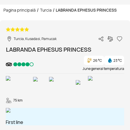
/
/
Pagina principală
Turcia
LABRANDA EPHESUS PRINCESS
1/154
Turcia, Kusadasi, Pamucak
LABRANDA EPHESUS PRINCESS
26 °C
23 °C
June general temperatura
75 km
First line