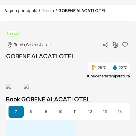
/
/
Pagina principală
Turcia
GOBENE ALACATI OTEL
1/1
Special
Turcia, Cesme, Alacati
GOBENE ALACATI OTEL
25 °C
22 °C
June general temperatura
Book GOBENE ALACATI OTEL
7
8
9
10
11
12
13
14