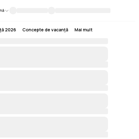
nă
nță 2026
Concepte de vacanță
Mai mult