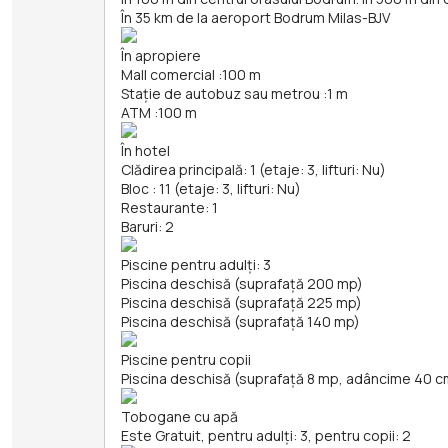
În 35 km de la aeroport Bodrum Milas-BJV
În apropiere
Mall comercial
:
100 m
Stație de autobuz sau metrou
:
1 m
ATM
:
100 m
În hotel
Clădirea principală: 1 (etaje: 3, lifturi: Nu)
Bloc : 11 (etaje: 3, lifturi: Nu)
Restaurante: 1
Baruri: 2
Piscine pentru adulți: 3
Piscina deschisă (suprafață 200 mp)
Piscina deschisă (suprafață 225 mp)
Piscina deschisă (suprafață 140 mp)
Piscine pentru copii
Piscina deschisă (suprafață 8 mp, adâncime 40 c
Tobogane cu apă
Este Gratuit, pentru adulți: 3, pentru copii: 2