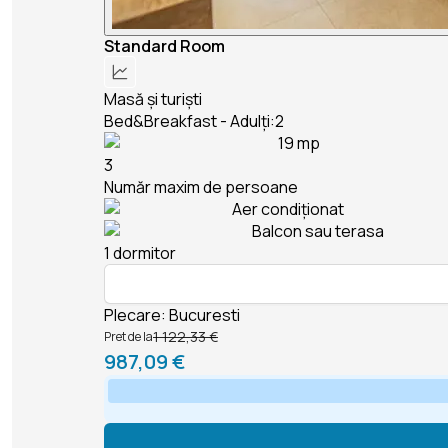
Standard Room
Masă și turiști
Bed&Breakfast - Adulți:2
19 mp
3
Număr maxim de persoane
Aer condiționat
Balcon sau terasa
1 dormitor
Plecare
:
Bucuresti
1 122,33 €
Pret de la
987,09 €