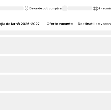
De unde poți cumpăra
€
-
româ
ția de Iarnă 2026-2027
Oferte vacanțe
Destinații de vaca