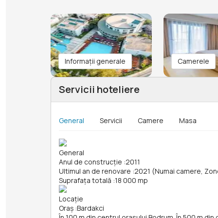
Informații generale
Camerele
Servicii hoteliere
General
Servicii
Camere
Masa
General
Anul de construcție
:
2011
Ultimul an de renovare
:
2021 (Numai camere, Zone
Suprafața totală
:
18 000 mp
Locație
Oraș
:
Bardakci
În 100 m din centrul orasului Bodrum. În 500 m din