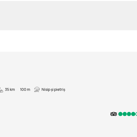
35 km
100 m
Nisip și pietriş