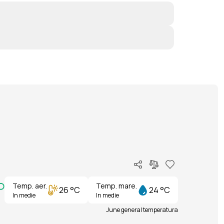
Temp. aer.
Temp. mare.
26 °C
24 °C
In medie
In medie
June general temperatura