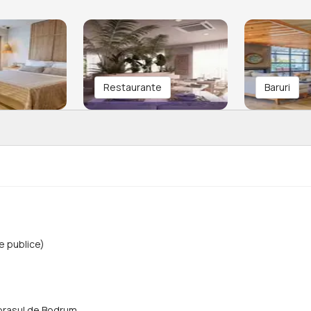
Restaurante
Baruri
 publice)
 orasul de Bodrum