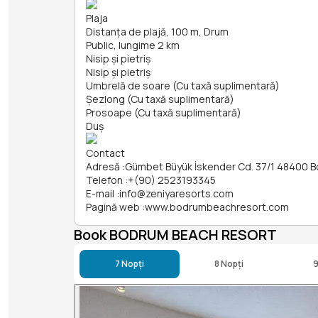
Plaja
Distanța de plajă, 100 m, Drum
Public, lungime 2 km
Nisip și pietriş
Nisip și pietriş
Umbrelă de soare (Cu taxă suplimentară)
Șezlong (Cu taxă suplimentară)
Prosoape (Cu taxă suplimentară)
Duș
Contact
Adresă
:
Gümbet Büyük İskender Cd. 37/1 48400 
Telefon
:
+(90) 2523193345
E-mail
:
info@zeniyaresorts.com
Pagină web
:
www.bodrumbeachresort.com
Book BODRUM BEACH RESORT
7 Nopți
8 Nopți
9