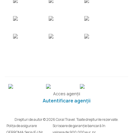
Acces agenții
Autentificare agenții
Drepturi de autor © 2026 Coral Travel. Toate drepturile rezervate.
Polița de asigurare
Scrisoare de garanție bancară în
GERROMA Seria IF-I Nr.
valoare de 900.000 eur, nr.