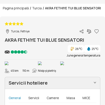
/
/
Pagina principală
Turcia
AKRA FETHIYE TUI BLUE SENSATORI
1/110
Turcia, Fethiye
AKRA FETHIYE TUI BLUE SENSATORI
26 °C
25 °C
June general temperatura
45 km
110 m
Nisip și pietriş
Servicii hoteliere
General
Servicii
Camere
Masa
MICE