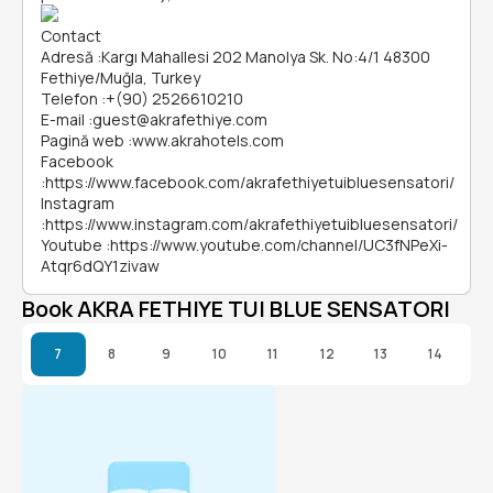
Contact
Adresă
:
Kargı Mahallesi 202 Manolya Sk. No:4/1 48300
Fethiye/Muğla, Turkey
Telefon
:
+(90) 2526610210
E-mail
:
guest@akrafethiye.com
Pagină web
:
www.akrahotels.com
Facebook
:
https://www.facebook.com/akrafethiyetuibluesensatori/
Instagram
:
https://www.instagram.com/akrafethiyetuibluesensatori/
Youtube
:
https://www.youtube.com/channel/UC3fNPeXi-
Atqr6dQY1zivaw
Book AKRA FETHIYE TUI BLUE SENSATORI
7
8
9
10
11
12
13
14