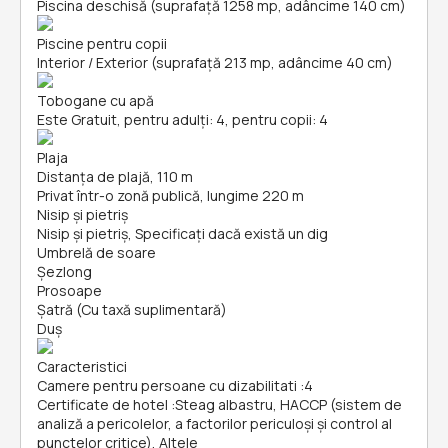
Piscina deschisă (suprafață 1258 mp, adâncime 140 cm)
Piscine pentru copii
Interior / Exterior (suprafață 213 mp, adâncime 40 cm)
Tobogane cu apă
Este Gratuit, pentru adulți: 4, pentru copii: 4
Plaja
Distanța de plajă, 110 m
Privat într-o zonă publică, lungime 220 m
Nisip și pietriş
Nisip și pietriş, Specificați dacă există un dig
Umbrelă de soare
Șezlong
Prosoape
Şatră (Cu taxă suplimentară)
Duș
Caracteristici
Camere pentru persoane cu dizabilitati
:
4
Certificate de hotel
:
Steag albastru, HACCP (sistem de
analiză a pericolelor, a factorilor periculoşi și control al
punctelor critice), Altele