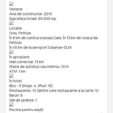
General
Anul de construcție
:
2015
Suprafața totală
:
65 000 mp
Locație
Oraș
:
Fethiye
În 8 km din centrul orasului Calis. În 13 km din orasul de
Fethiye
În 45 km de la aeroport Dalaman-DLM
În apropiere
Mall comercial
:
13 km
Stație de autobuz sau metrou
:
10 m
ATM
:
1 km
În hotel
Bloc : 3 (etaje: 4, lifturi: 16)
Restaurante: 10 (dintre care restaurante a la carte: 5)
Baruri: 6
Săli de ședințe: 1
Piscine pentru adulți