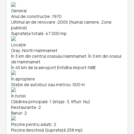
General
Anul de construcție
:
1970
Ultimul an de renovare
:
2005 (Numai camere, Zone
publice)
Suprafața totală
:
47 000 mp
Locație
Oraș
:
North Hammamet
În 3 km din centrul orasului Hammamet. În 3 km din orasul
de Hammamet
În 45 km de la aeroport Enfidha Airport-NBE
În apropiere
Stație de autobuz sau metrou
:
500 m
În hotel
Clădirea principală: 1 (etaje: 3, lifturi: Nu)
Restaurante: 2
Baruri: 2
Piscine pentru adulți: 2
Piscina deschisă (suprafață 258 mp)