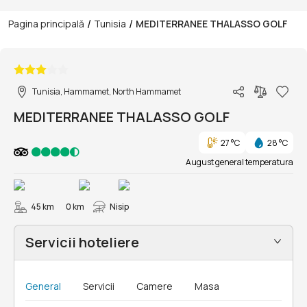
/
/
Pagina principală
Tunisia
MEDITERRANEE THALASSO GOLF
1/38
Tunisia, Hammamet, North Hammamet
MEDITERRANEE THALASSO GOLF
27 °C
28 °C
August general temperatura
45 km
0 km
Nisip
Servicii hoteliere
General
Servicii
Camere
Masa