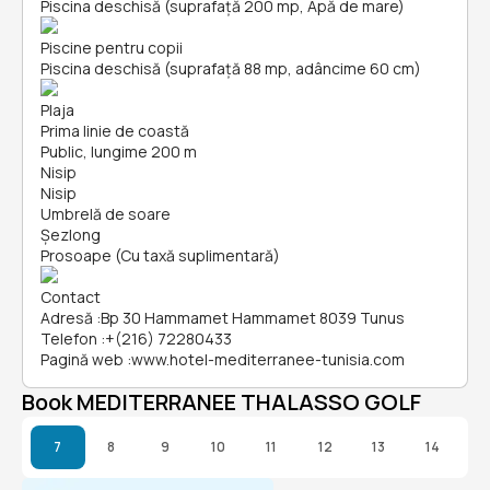
Piscina deschisă (suprafață 200 mp, Apă de mare)
Piscine pentru copii
Piscina deschisă (suprafață 88 mp, adâncime 60 cm)
Plaja
Prima linie de coastă
Public, lungime 200 m
Nisip
Nisip
Umbrelă de soare
Șezlong
Prosoape (Cu taxă suplimentară)
Contact
Adresă
:
Bp 30 Hammamet Hammamet 8039 Tunus
Telefon
:
+(216) 72280433
Pagină web
:
www.hotel-mediterranee-tunisia.com
Book MEDITERRANEE THALASSO GOLF
7
8
9
10
11
12
13
14