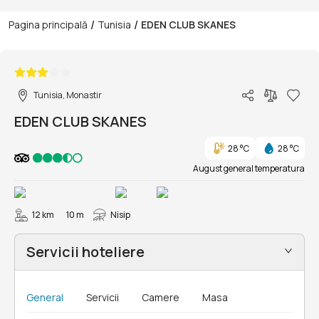
/
/
Pagina principală
Tunisia
EDEN CLUB SKANES
1/19
Tunisia, Monastir
EDEN CLUB SKANES
28 °C
28 °C
August general temperatura
12 km
10 m
Nisip
Servicii hoteliere
General
Servicii
Camere
Masa