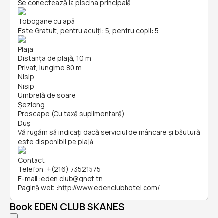
Se conectează la piscina principală
Tobogane cu apă
Este Gratuit, pentru adulți: 5, pentru copii: 5
Plaja
Distanța de plajă, 10 m
Privat, lungime 80 m
Nisip
Nisip
Umbrelă de soare
Șezlong
Prosoape (Cu taxă suplimentară)
Duș
Vă rugăm să indicați dacă serviciul de mâncare și băutură
este disponibil pe plajă
Contact
Telefon
:
+(216) 73521575
E-mail
:
eden.club@gnet.tn
Pagină web
:
http://www.edenclubhotel.com/
Book EDEN CLUB SKANES