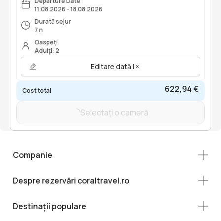
Departure Date
11.08.2026 - 18.08.2026
Durată sejur
7 n
Oaspeți
Adulți: 2
Editare dată | ×
622,94 €
Cost total
Selectați o cameră
Companie
Despre rezervări coraltravel.ro
Destinații populare