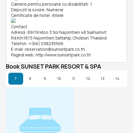
Camere pentru persoane cu dizabilitati
:
1
Depozit la sosire
:
Numerar
Certificate de hotel
:
Altele
Contact
Adresă
:
99/19 Moo 3 Soi Najomtien 48 Sukhumvit
Rd.Km.161.5 Najomtien,Sattahip,Cholburi Thailand
Telefon
:
+(66) 038235566
E-mail
:
reservation@sunsetpark.co.th
Pagină web
:
http://www.sunsetpark.co.th
Book SUNSET PARK RESORT & SPA
7
8
9
10
11
12
13
14