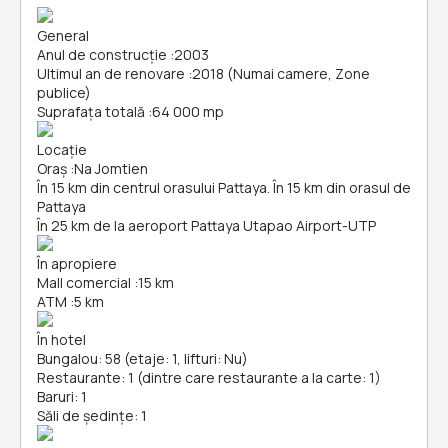
General
Anul de construcție
:
2003
Ultimul an de renovare
:
2018 (Numai camere, Zone
publice)
Suprafața totală
:
64 000 mp
Locație
Oraș
:
Na Jomtien
În 15 km din centrul orasului Pattaya. În 15 km din orasul de
Pattaya
În 25 km de la aeroport Pattaya Utapao Airport-UTP
În apropiere
Mall comercial
:
15 km
ATM
:
5 km
În hotel
Bungalou: 58 (etaje: 1, lifturi: Nu)
Restaurante: 1 (dintre care restaurante a la carte: 1)
Baruri: 1
Săli de ședințe: 1