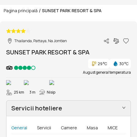
/
Pagina principală
SUNSET PARK RESORT & SPA
1/29
Thailanda, Pattaya, Na Jomtien
SUNSET PARK RESORT & SPA
29 °C
30 °C
August general temperatura
25 km
3 m
Nisip
Servicii hoteliere
General
Servicii
Camere
Masa
MICE