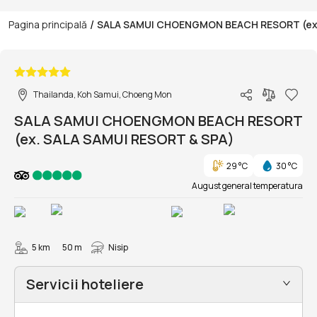
/
Pagina principală
SALA SAMUI CHOENGMON BEACH RESORT (ex.
1/41
Thailanda, Koh Samui, Choeng Mon
SALA SAMUI CHOENGMON BEACH RESORT
(ex. SALA SAMUI RESORT & SPA)
29 °C
30 °C
August general temperatura
5 km
50 m
Nisip
Servicii hoteliere