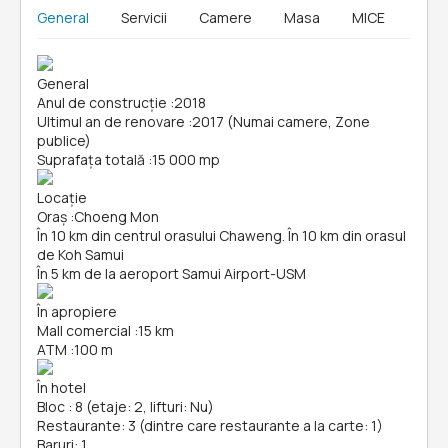
General
Servicii
Camere
Masa
MICE
General
Anul de construcție
:
2018
Ultimul an de renovare
:
2017 (Numai camere, Zone
publice)
Suprafața totală
:
15 000 mp
Locație
Oraș
:
Choeng Mon
În 10 km din centrul orasului Chaweng. În 10 km din orasul
de Koh Samui
În 5 km de la aeroport Samui Airport-USM
În apropiere
Mall comercial
:
15 km
ATM
:
100 m
În hotel
Bloc : 8 (etaje: 2, lifturi: Nu)
Restaurante: 3 (dintre care restaurante a la carte: 1)
Baruri: 1