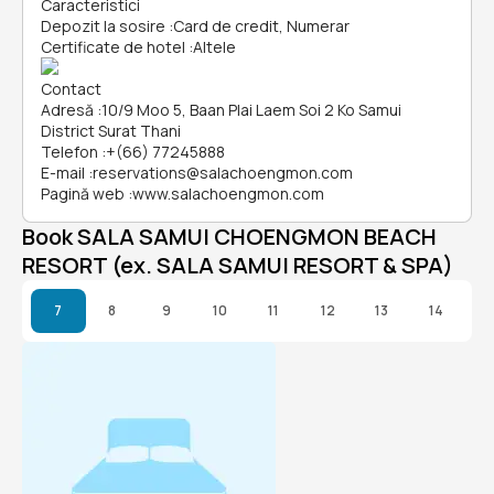
Caracteristici
Depozit la sosire
:
Card de credit, Numerar
Certificate de hotel
:
Altele
Contact
Adresă
:
10/9 Moo 5, Baan Plai Laem Soi 2 Ko Samui
District Surat Thani
Telefon
:
+(66) 77245888
E-mail
:
reservations@salachoengmon.com
Pagină web
:
www.salachoengmon.com
Book SALA SAMUI CHOENGMON BEACH
RESORT (ex. SALA SAMUI RESORT & SPA)
7
8
9
10
11
12
13
14