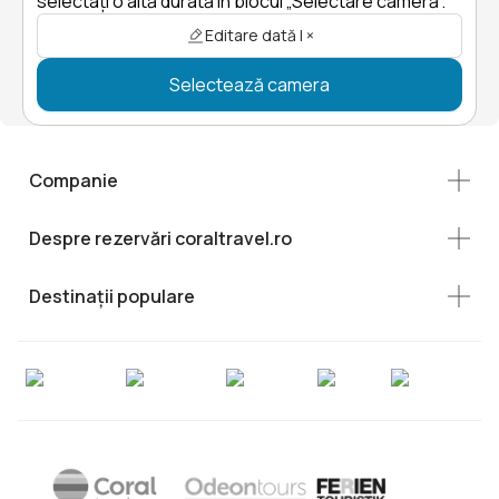
selectați o altă durată în blocul „Selectare cameră”.
Editare dată | ×
Selectează camera
Companie
Despre rezervări coraltravel.ro
Destinații populare