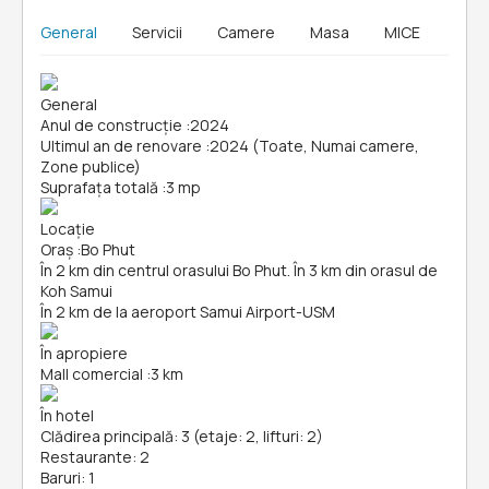
General
Servicii
Camere
Masa
MICE
General
Anul de construcție
:
2024
Ultimul an de renovare
:
2024 (Toate, Numai camere,
Zone publice)
Suprafața totală
:
3 mp
Locație
Oraș
:
Bo Phut
În 2 km din centrul orasului Bo Phut. În 3 km din orasul de
Koh Samui
În 2 km de la aeroport Samui Airport-USM
În apropiere
Mall comercial
:
3 km
În hotel
Clădirea principală: 3 (etaje: 2, lifturi: 2)
Restaurante: 2
Baruri: 1