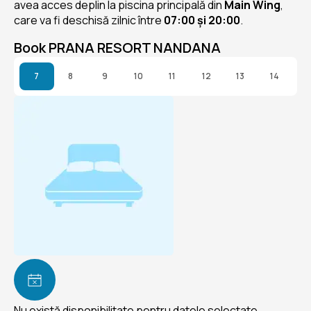
avea acces deplin la piscina principală din
Main Wing
,
care va fi deschisă zilnic între
07:00 și 20:00
.
Book PRANA RESORT NANDANA
7
8
9
10
11
12
13
14
Nu există disponibilitate pentru datele selectate