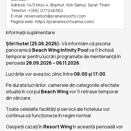
Adresă
:
14/3 Moo 4, Bophut, Koh Samui, Surat Thani
Telefon
:
+(66) 077246362
E-mail
:
reservation@pranaresorts.com
Pagină web
:
https://pranaresortsamui.com/
Informații suplimentare
Știri hotel (25.06.2026):
Vă informăm că piscina
panoramică
Beach Wing Infinity Pool
va fi închisă
temporar pentru lucrări programate de mentenanță în
perioada
28.09.2026 – 06.11.2026
.
Lucrările vor avea loc zilnic între
08:00 și 17:00
.
Pe durata lucrărilor, camerele din categoriile afectate
situate în corpul
Beach Wing
vor fi retrase temporar
din vânzare.
Toate celelalte facilități și servicii ale hotelului vor
continua să funcționeze în regim normal.
Oaspeții cazați în
Resort Wing
în această perioadă vor