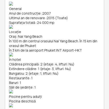
General
Anul de construcție
:
2007
Ultimul an de renovare
:
2015 (Toate)
Suprafața totală
:
24 000 mp
Locație
Oraș
:
Nai Yang Beach
În 100 m din centrul orasului Nai Yang Beach. În 15 km din
orasul de Phuket
În 3 km de la aeroport Phuket INT Airport-HKT
În hotel
Clădirea principală: 2 (etaje: 4, lifturi: Nu)
Extindere clădire: 1 (etaje: 3, lifturi: Nu)
Bungalou: 2 (etaje: 1, lifturi: Nu)
Restaurante: 1
Baruri: 1
Săli de ședințe: 1
Piscine pentru adulți
Piscina deschisă