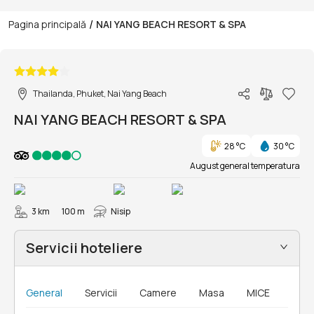
/
Pagina principală
NAI YANG BEACH RESORT & SPA
1/51
Thailanda, Phuket, Nai Yang Beach
NAI YANG BEACH RESORT & SPA
28 °C
30 °C
August general temperatura
3 km
100 m
Nisip
Servicii hoteliere
General
Servicii
Camere
Masa
MICE