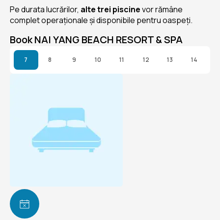
Pe durata lucrărilor,
alte trei piscine
vor rămâne
complet operaționale și disponibile pentru oaspeți.
Book NAI YANG BEACH RESORT & SPA
7
8
9
10
11
12
13
14