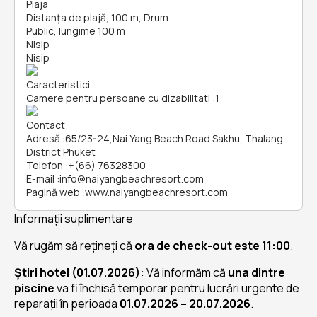
Plaja
Distanța de plajă, 100 m, Drum
Public, lungime 100 m
Nisip
Nisip
Caracteristici
Camere pentru persoane cu dizabilitati
:
1
Contact
Adresă
:
65/23-24,Nai Yang Beach Road Sakhu, Thalang
District Phuket
Telefon
:
+(66) 76328300
E-mail
:
info@naiyangbeachresort.com
Pagină web
:
www.naiyangbeachresort.com
Informații suplimentare
Vă rugăm să rețineți că
ora de check-out este 11:00
.
Știri hotel (01.07.2026):
Vă informăm că
una dintre
piscine
va fi închisă temporar pentru lucrări urgente de
reparații în perioada
01.07.2026 – 20.07.2026
.