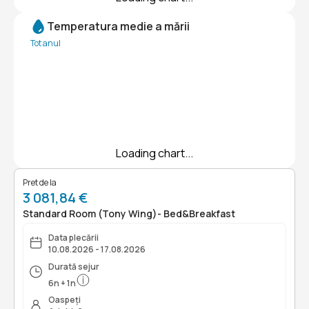
Temperatura medie a mării
Tot anul
Loading chart...
Pret de la
3 081,84 €
Standard Room (Tony Wing)- Bed&Breakfast
Data plecării
10.08.2026 - 17.08.2026
Durată sejur
6
n
+
1
n
Oaspeți