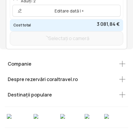
Adulți: 2
Editare dată | ×
3 081,84 €
Cost total
Selectați o cameră
Companie
Despre rezervări coraltravel.ro
Destinații populare