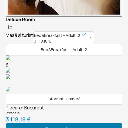
Deluxe Room
Masă și turiști
Bed&Breakfast - Adulți:2
3 118,18 €
Bed&Breakfast - Adulți:2
3
Informații cameră
Plecare
:
Bucuresti
Pret de la
3 118,18 €