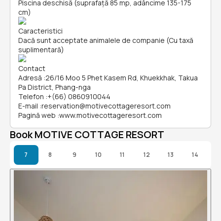
Piscina deschisă (suprafață 85 mp, adâncime 135-175
cm)
Caracteristici
Dacă sunt acceptate animalele de companie (Cu taxă
suplimentară)
Contact
Adresă
:
26/16 Moo 5 Phet Kasem Rd, Khuekkhak, Takua
Pa District, Phang-nga
Telefon
:
+(66) 0860910044
E-mail
:
reservation@motivecottageresort.com
Pagină web
:
www.motivecottageresort.com
Book MOTIVE COTTAGE RESORT
7
8
9
10
11
12
13
14