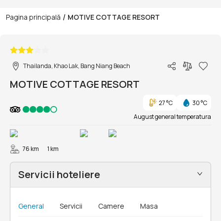
/
Pagina principală
MOTIVE COTTAGE RESORT
1/9
Thailanda, Khao Lak, Bang Niang Beach
MOTIVE COTTAGE RESORT
27 °C
30 °C
August general temperatura
76 km
1 km
Servicii hoteliere
General
Servicii
Camere
Masa