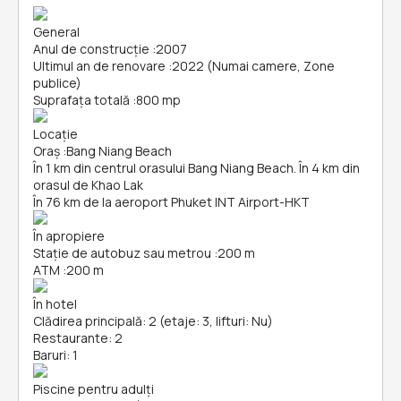
General
Anul de construcție
:
2007
Ultimul an de renovare
:
2022 (Numai camere, Zone
publice)
Suprafața totală
:
800 mp
Locație
Oraș
:
Bang Niang Beach
În 1 km din centrul orasului Bang Niang Beach. În 4 km din
orasul de Khao Lak
În 76 km de la aeroport Phuket INT Airport-HKT
În apropiere
Stație de autobuz sau metrou
:
200 m
ATM
:
200 m
În hotel
Clădirea principală: 2 (etaje: 3, lifturi: Nu)
Restaurante: 2
Baruri: 1
Piscine pentru adulți