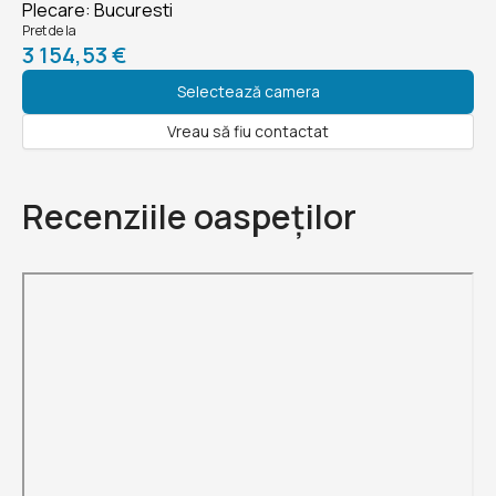
Plecare
:
Bucuresti
Pret de la
3 154,53 €
Selectează camera
Vreau să fiu contactat
Recenziile oaspeților