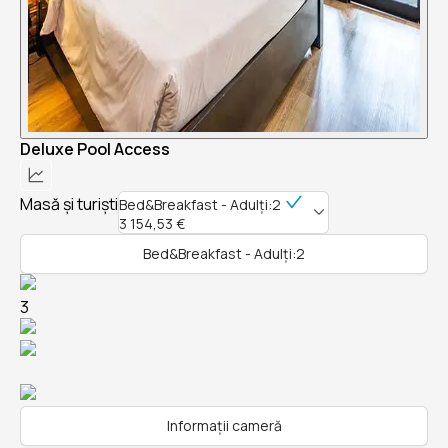
Deluxe Pool Access
Masă și turiști
Bed&Breakfast - Adulți:2
3 154,53 €
Bed&Breakfast - Adulți:2
3
Informații cameră