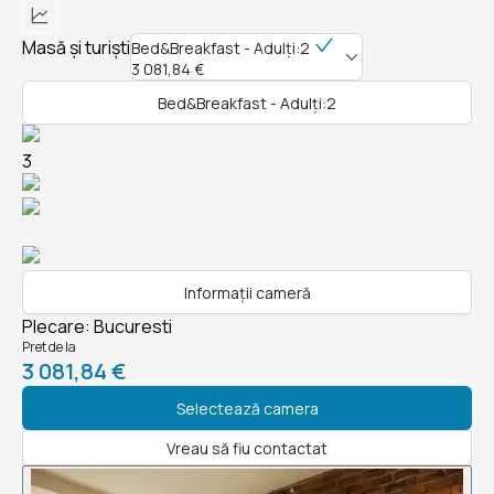
Masă și turiști
Bed&Breakfast - Adulți:2
3 081,84 €
Bed&Breakfast - Adulți:2
3
Informații cameră
Plecare
:
Bucuresti
Pret de la
3 081,84 €
Selectează camera
Vreau să fiu contactat