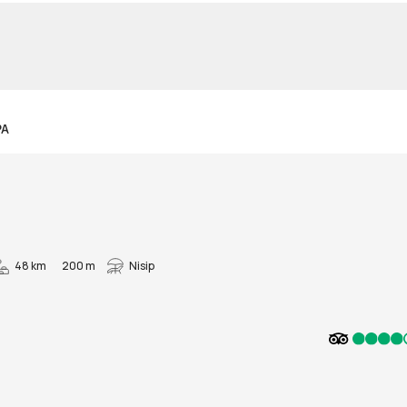
PA
48 km
200 m
Nisip