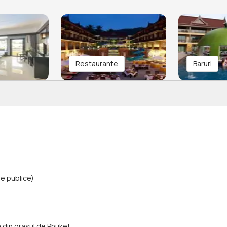
Restaurante
Baruri
e publice)
m din orasul de Phuket