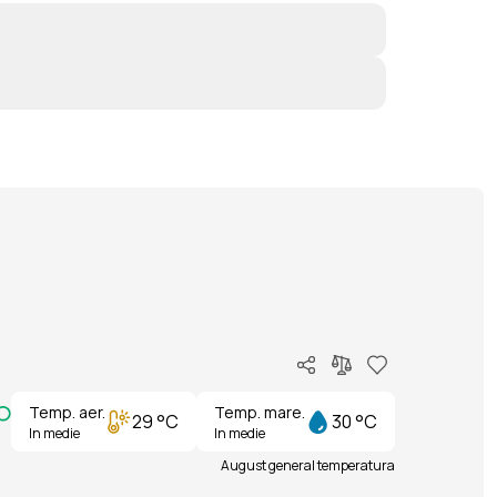
Temp. aer.
Temp. mare.
29 °C
30 °C
In medie
In medie
August general temperatura