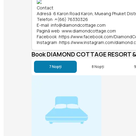
Contact
Adresă
:
6 Karon Road Karon, Mueang Phuket Distr
Telefon
:
+(66) 76330326
E-mail
:
info@diamondcottage.com
Pagină web
:
www.diamondcottage.com
Facebook
:
https://www.facebook.com/DiamondC
Instagram
:
https://www.instagram.com/diamond.
Book DIAMOND COTTAGE RESORT &
7 Nopți
8 Nopți
9