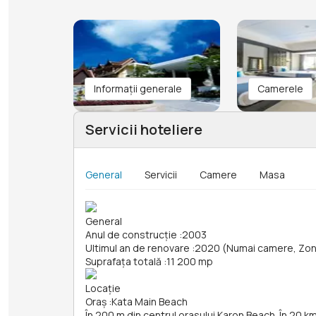
Informații generale
Camerele
Servicii hoteliere
General
Servicii
Camere
Masa
General
Anul de construcție
:
2003
Ultimul an de renovare
:
2020 (Numai camere, Zon
Suprafața totală
:
11 200 mp
Locație
Oraș
:
Kata Main Beach
În 200 m din centrul orasului Karon Beach. În 20 k