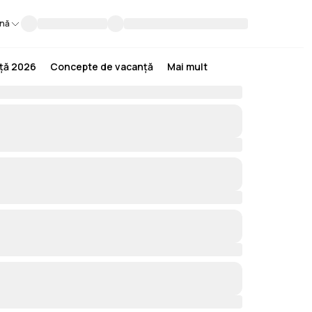
nă
nță 2026
Concepte de vacanță
Mai mult