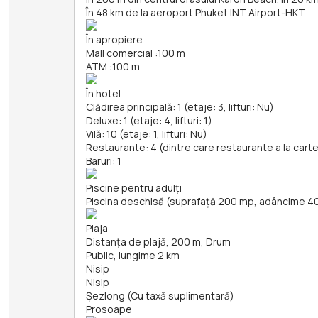
În 48 km de la aeroport Phuket INT Airport-HKT
În apropiere
Mall comercial
:
100 m
ATM
:
100 m
În hotel
Clădirea principală: 1 (etaje: 3, lifturi: Nu)
Deluxe: 1 (etaje: 4, lifturi: 1)
Vilă: 10 (etaje: 1, lifturi: Nu)
Restaurante: 4 (dintre care restaurante a la carte
Baruri: 1
Piscine pentru adulți
Piscina deschisă (suprafață 200 mp, adâncime 4
Plaja
Distanța de plajă, 200 m, Drum
Public, lungime 2 km
Nisip
Nisip
Șezlong (Cu taxă suplimentară)
Prosoape