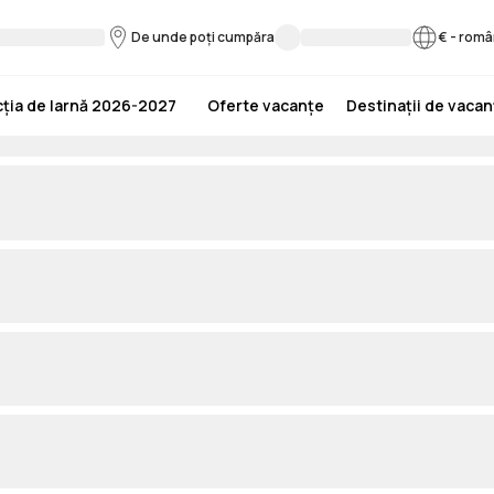
De unde poți cumpăra
€
-
româ
ția de Iarnă 2026-2027
Oferte vacanțe
Destinații de vaca