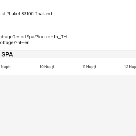
ict Phuket 83100 Thailand
ottageResortSpa/?locale=th_TH
cottage/?hl=en
 SPA
 Nopți
10 Nopți
11 Nopți
12 Nop