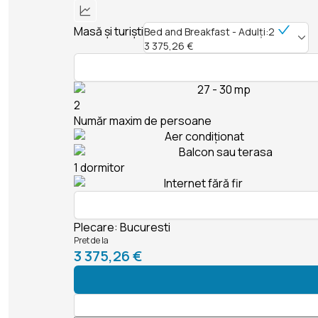
Masă și turiști
Bed and Breakfast - Adulți:2
3 375,26 €
27 - 30 mp
2
Număr maxim de persoane
Aer condiționat
Balcon sau terasa
1 dormitor
Internet fără fir
Plecare
:
Bucuresti
Pret de la
3 375,26 €