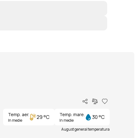
Temp. aer.
Temp. mare.
29 °C
30 °C
In medie
In medie
August general temperatura