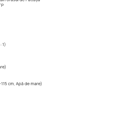
TP
: 1)
are)
-115 cm, Apă de mare)