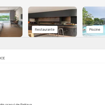
Restaurante
Piscine
ICE
m din orasul de Pattaya