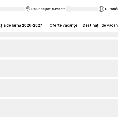
De unde poți cumpăra
€
-
româ
ția de Iarnă 2026-2027
Oferte vacanțe
Destinații de vaca