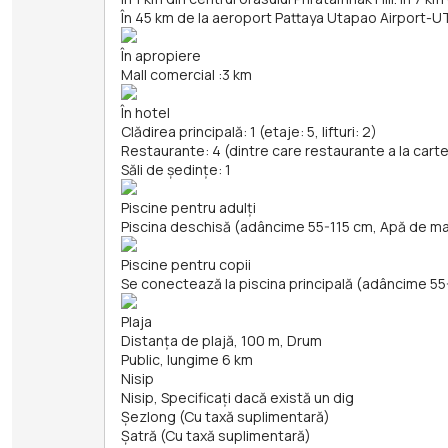
În 45 km de la aeroport Pattaya Utapao Airport-U
În apropiere
Mall comercial
:
3 km
În hotel
Clădirea principală: 1 (etaje: 5, lifturi: 2)
Restaurante: 4 (dintre care restaurante a la carte
Săli de ședințe: 1
Piscine pentru adulți
Piscina deschisă (adâncime 55-115 cm, Apă de m
Piscine pentru copii
Se conectează la piscina principală (adâncime 55
Plaja
Distanța de plajă, 100 m, Drum
Public, lungime 6 km
Nisip
Nisip, Specificați dacă există un dig
Șezlong (Cu taxă suplimentară)
Şatră (Cu taxă suplimentară)