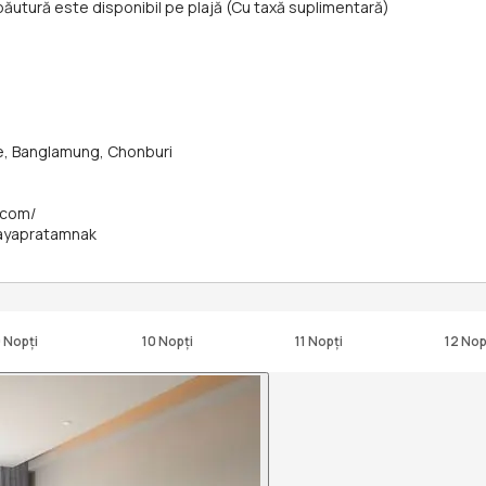
băutură este disponibil pe plajă (Cu taxă suplimentară)
e, Banglamung, Chonburi
.com/
tayapratamnak
 Nopți
10 Nopți
11 Nopți
12 Nop