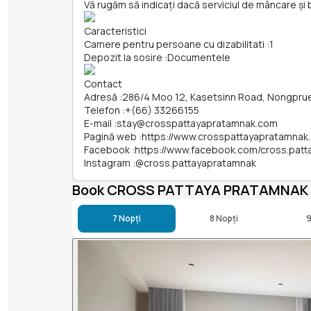
Vă rugăm să indicați dacă serviciul de mâncare și 
Caracteristici
Camere pentru persoane cu dizabilitati
:
1
Depozit la sosire
:
Documentele
Contact
Adresă
:
286/4 Moo 12, Kasetsinn Road, Nongpru
Telefon
:
+(66) 33266155
E-mail
:
stay@crosspattayapratamnak.com
Pagină web
:
https://www.crosspattayapratamnak
Facebook
:
https://www.facebook.com/cross.pat
Instagram
:
@cross.pattayapratamnak
Book CROSS PATTAYA PRATAMNAK
7 Nopți
8 Nopți
9