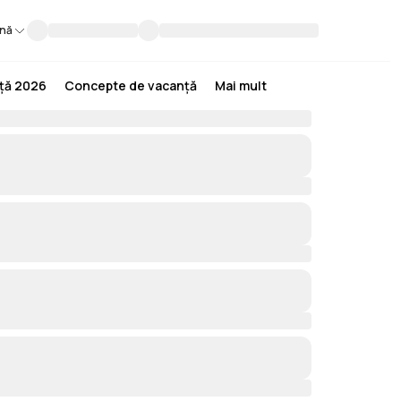
nă
nță 2026
Concepte de vacanță
Mai mult