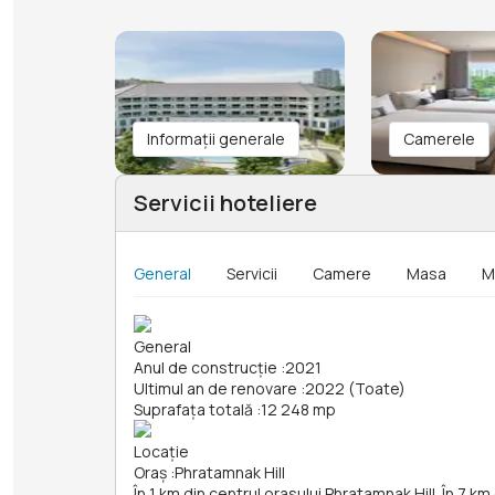
Informații generale
Camerele
Servicii hoteliere
General
Servicii
Camere
Masa
M
General
Anul de construcție
:
2021
Ultimul an de renovare
:
2022 (Toate)
Suprafața totală
:
12 248 mp
Locație
Oraș
:
Phratamnak Hill
În 1 km din centrul orasului Phratamnak Hill. În 7 k