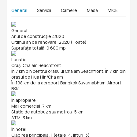
General
Servicii
Camere
Masa
MICE
General
Anul de construcție
:
2020
Ultimul an de renovare
:
2020 (Toate)
Suprafața totală
:
9 600 mp
Locație
Oraș
:
Cha am Beachfront
În 7 km din centrul orasului Cha am Beachfront. În 7 km din
orasul de Hua Hin/Cha am
În 198 km de la aeroport Bangkok Suvarnabhumi Airport-
BKK
În apropiere
Mall comercial
:
7 km
Stație de autobuz sau metrou
:
5 km
ATM
:
3 km
În hotel
Clădirea principală: 1 (etaje: 4, lifturi: 3)