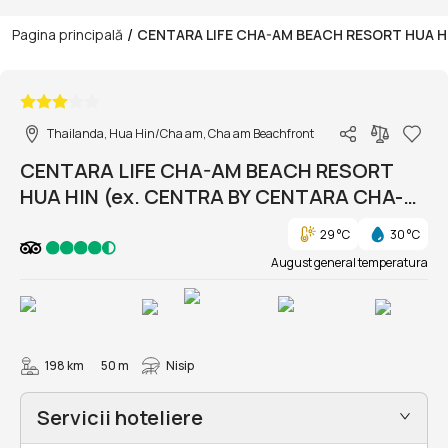
/
Pagina principală
CENTARA LIFE CHA-AM BEACH RESORT HUA H
1/48
Thailanda, Hua Hin/Cha am, Cha am Beachfront
CENTARA LIFE CHA-AM BEACH RESORT
HUA HIN (ex. CENTRA BY CENTARA CHA-
AM BEACH RESORT HUA HIN)
29 °C
30 °C
August general temperatura
198 km
50 m
Nisip
Servicii hoteliere