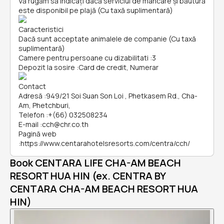
Vă rugăm să indicați dacă serviciul de mâncare și băutură
este disponibil pe plajă (Cu taxă suplimentară)
Caracteristici
Dacă sunt acceptate animalele de companie (Cu taxă
suplimentară)
Camere pentru persoane cu dizabilitati
:
3
Depozit la sosire
:
Card de credit, Numerar
Contact
Adresă
:
949/21 Soi Suan Son Loi , Phetkasem Rd., Cha-
Am, Phetchburi,
Telefon
:
+(66) 032508234
E-mail
:
cch@chr.co.th
Pagină web
:
https://www.centarahotelsresorts.com/centra/cch/
Book CENTARA LIFE CHA-AM BEACH
RESORT HUA HIN (ex. CENTRA BY
CENTARA CHA-AM BEACH RESORT HUA
HIN)