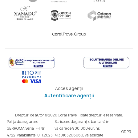
Acces agenții
Autentificare agenții
Drepturi de autor © 2026 Coral Travel. Toate drepturile rezervate.
Polița de asigurare
Scrisoare de garanție bancară în
GERROMA Seria IF-I Nr.
valoare de 900.000 eur, nr.
GDPR
4722, valabilitate 10.11.2025
4130165208080, valabilitate