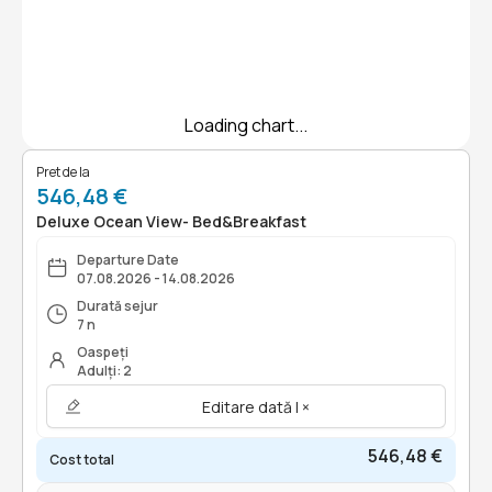
Loading chart...
Pret de la
546,48 €
Deluxe Ocean View- Bed&Breakfast
Departure Date
07.08.2026 - 14.08.2026
Durată sejur
7 n
Oaspeți
Adulți: 2
Editare dată | ×
546,48 €
Cost total