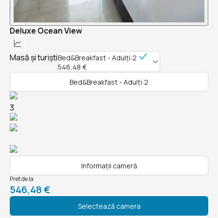
Deluxe Ocean View
Masă și turiști
Bed&Breakfast - Adulți:2
546,48 €
Bed&Breakfast - Adulți:2
3
Informații cameră
Pret de la
546,48 €
Selectează camera