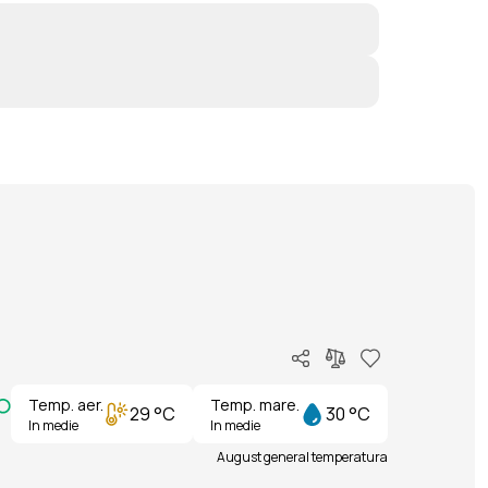
Temp. aer.
Temp. mare.
29 °C
30 °C
In medie
In medie
August general temperatura