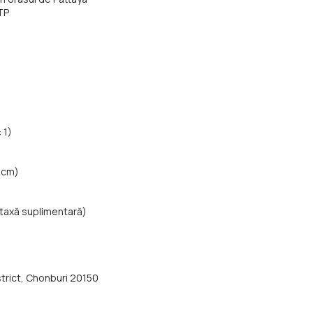
TP
 1)
 cm)
taxă suplimentară)
trict, Chonburi 20150