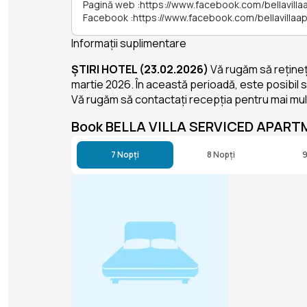
Pagină web
:
https://www.facebook.com/bellavill
Facebook
:
https://www.facebook.com/bellavillaa
Informații suplimentare
ȘTIRI HOTEL (23.02.2026)
Vă rugăm să rețineți
martie 2026. În această perioadă, este posibil s
Vă rugăm să contactați recepția pentru mai mult
Book BELLA VILLA SERVICED APAR
7 Nopți
8 Nopți
9