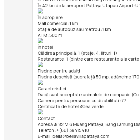
În 42 km de la aeroport Pattaya Utapao Airport-U
În apropiere
Mall comercial
:
1 km
Stație de autobuz sau metrou
:
1 km
ATM
:
500 m
În hotel
Clădirea principală: 1 (etaje: 4, lifturi: 1)
Restaurante: 1 (dintre care restaurante a la carte:
Piscine pentru adulți
Piscina deschisă (suprafață 50 mp, adâncime 170
Caracteristici
Dacă sunt acceptate animalele de companie (Cu 
Camere pentru persoane cu dizabilitati
:
77
Certificate de hotel
:
Stea verde
Contact
Adresă
:
8 82 M.6 Muang Pattaya, Bang Lamung Dis
Telefon
:
+(66) 38415410
E-mail
:
bella@bellavillapattaya.com