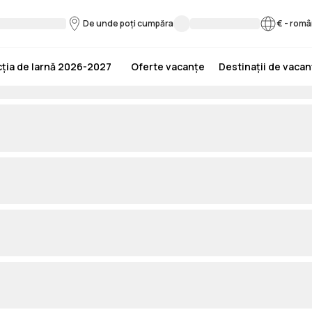
De unde poți cumpăra
€
-
româ
ția de Iarnă 2026-2027
Oferte vacanțe
Destinații de vaca