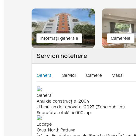
Informații generale
Camerele
Servicii hoteliere
General
Servicii
Camere
Masa
General
Anul de construcție
:
2004
Ultimul an de renovare
:
2023 (Zone publice)
Suprafața totală
:
4 000 mp
Locație
Oraș
:
North Pattaya
În 1 km din centrul orasului Bang La Mung. În 1 km d