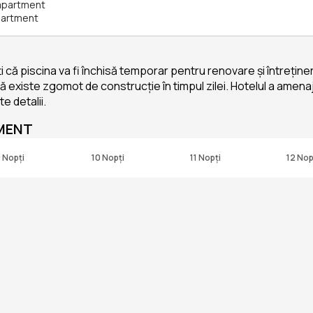
aapartment
partment
 că piscina va fi închisă temporar pentru renovare și întreține
ă existe zgomot de construcție în timpul zilei. Hotelul a amenaj
e detalii.
TMENT
 Nopți
10 Nopți
11 Nopți
12 Nop