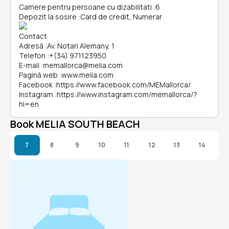
Camere pentru persoane cu dizabilitati
:
6
Depozit la sosire
:
Card de credit, Numerar
Contact
Adresă
:
Av. Notari Alemany, 1
Telefon
:
+(34) 971123950
E-mail
:
memallorca@melia.com
Pagină web
:
www.melia.com
Facebook
:
https://www.facebook.com/MEMallorca/
Instagram
:
https://www.instagram.com/memallorca/?
hl=en
Book MELIA SOUTH BEACH
7
8
9
10
11
12
13
14