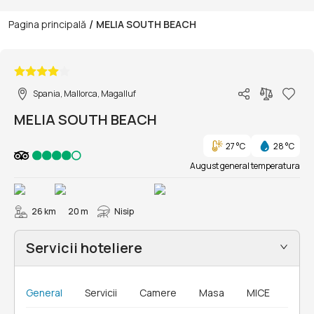
/
Pagina principală
MELIA SOUTH BEACH
1/46
Spania, Mallorca, Magalluf
MELIA SOUTH BEACH
27 °C
28 °C
August general temperatura
26 km
20 m
Nisip
Servicii hoteliere
General
Servicii
Camere
Masa
MICE