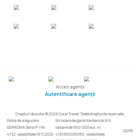
Acces agenții
Autentificare agenții
Drepturi de autor © 2026 Coral Travel. Toate drepturile rezervate.
Polița de asigurare
Scrisoare de garanție bancară în
GERROMA Seria IF-I Nr.
valoare de 900.000 eur, nr.
GDPR
4722, valabilitate 10.11.2025
4130165208080, valabilitate