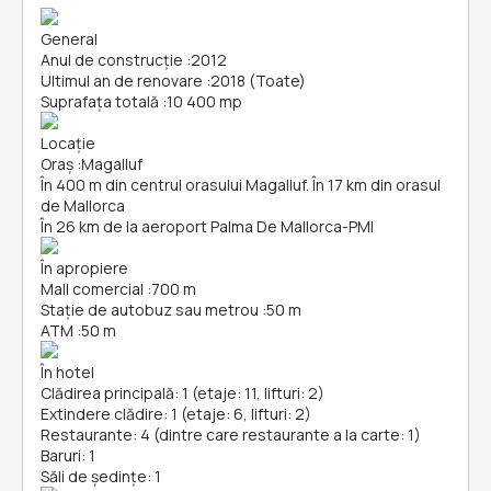
General
Anul de construcție
:
2012
Ultimul an de renovare
:
2018 (Toate)
Suprafața totală
:
10 400 mp
Locație
Oraș
:
Magalluf
În 400 m din centrul orasului Magalluf. În 17 km din orasul
de Mallorca
În 26 km de la aeroport Palma De Mallorca-PMI
În apropiere
Mall comercial
:
700 m
Stație de autobuz sau metrou
:
50 m
ATM
:
50 m
În hotel
Clădirea principală: 1 (etaje: 11, lifturi: 2)
Extindere clădire: 1 (etaje: 6, lifturi: 2)
Restaurante: 4 (dintre care restaurante a la carte: 1)
Baruri: 1
Săli de ședințe: 1