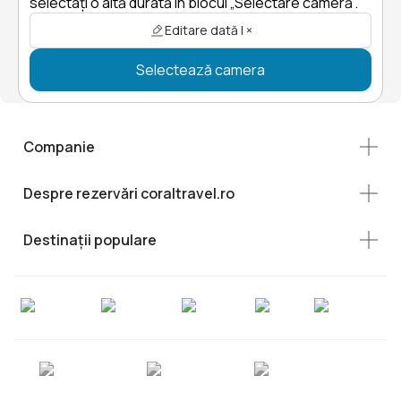
selectați o altă durată în blocul „Selectare cameră”.
Editare dată | ×
Selectează camera
Companie
Despre rezervări coraltravel.ro
Destinații populare