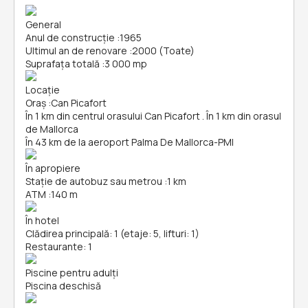
General
Anul de construcție
:
1965
Ultimul an de renovare
:
2000 (Toate)
Suprafața totală
:
3 000 mp
Locație
Oraș
:
Can Picafort
În 1 km din centrul orasului Can Picafort . În 1 km din orasul
de Mallorca
În 43 km de la aeroport Palma De Mallorca-PMI
În apropiere
Stație de autobuz sau metrou
:
1 km
ATM
:
140 m
În hotel
Clădirea principală: 1 (etaje: 5, lifturi: 1)
Restaurante: 1
Piscine pentru adulți
Piscina deschisă