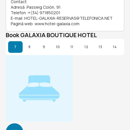
Contact
Adresă
:
Passeig Colón, 91
Telefon
:
+(34) 971850201
E-mail
:
HOTEL-GALAXIA-RESERVAS@TELEFONICA.NET
Pagină web
:
www.hotel-galaxia.com
Book GALAXIA BOUTIQUE HOTEL
7
8
9
10
11
12
13
14