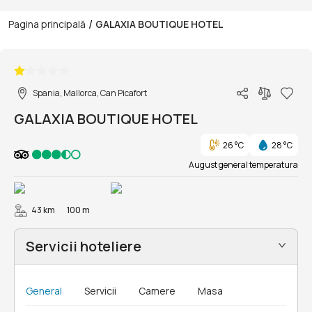
/
Pagina principală
GALAXIA BOUTIQUE HOTEL
1/15
Spania, Mallorca, Can Picafort
GALAXIA BOUTIQUE HOTEL
26 °C
28 °C
August general temperatura
43 km
100 m
Servicii hoteliere
General
Servicii
Camere
Masa