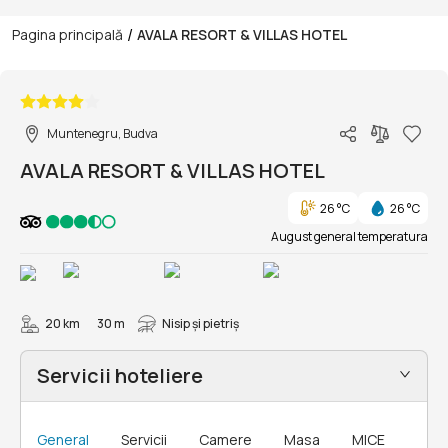
/
Pagina principală
AVALA RESORT & VILLAS HOTEL
1/76
Muntenegru, Budva
AVALA RESORT & VILLAS HOTEL
26 °C
26 °C
August general temperatura
20 km
30 m
Nisip și pietriş
Servicii hoteliere
General
Servicii
Camere
Masa
MICE