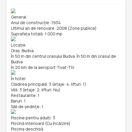
General
Anul de construcție
:
1934
Ultimul an de renovare
:
2008 (Zone publice)
Suprafața totală
:
1 000 mp
Locație
Oraș
:
Budva
În 50 m din centrul orasului Budva. În 50 m din orasul de
Budva
În 20 km de la aeroport Tivat-TIV
În hotel
Clădirea principală: 3 (etaje: 4, lifturi: 1)
Vilă: 3 (etaje: 2, lifturi: Nu)
Restaurante: 1
Baruri: 1
Săli de ședințe: 1
Piscine pentru adulți: 3
Piscină interioară (Cu încălzire)
Piscina deschisă