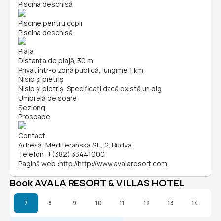
Piscina deschisă
Piscine pentru copii
Piscina deschisă
Plaja
Distanța de plajă, 30 m
Privat într-o zonă publică, lungime 1 km
Nisip și pietriş
Nisip și pietriş, Specificați dacă există un dig
Umbrelă de soare
Șezlong
Prosoape
Contact
Adresă
:
Mediteranska St., 2, Budva
Telefon
:
+(382) 33441000
Pagină web
:
http://http://www.avalaresort.com
Book AVALA RESORT & VILLAS HOTEL
7
8
9
10
11
12
13
14