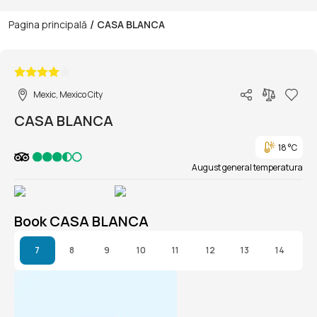
/
Pagina principală
CASA BLANCA
1/1
Mexic, Mexico City
CASA BLANCA
18 °C
August general temperatura
Book CASA BLANCA
7
8
9
10
11
12
13
14