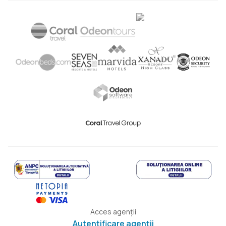
Acces agenții
Autentificare agenții