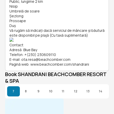
Public, lungime 2 km
Nisip
Umbrelă de soare
Șezlong
Prosoape
Duș
Vă rugăm să indicați dacă serviciul de mâncare și băutură
este disponibil pe plajă (Cu taxă suplimentară)
Contact
Adresă
:
Blue Bay
Telefon
:
+(230) 230609110
E-mail
:
ota.resa@beachcomber.com
Pagină web
:
www.beachcomber.com/shandrani
Book SHANDRANI BEACHCOMBER RESORT
& SPA
7
8
9
10
11
12
13
14