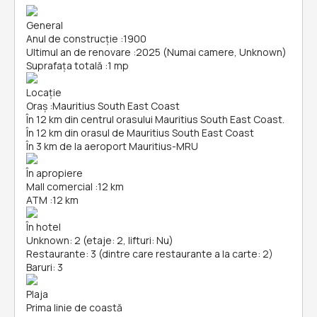
General
Anul de construcție
:
1900
Ultimul an de renovare
:
2025 (Numai camere, Unknown)
Suprafața totală
:
1 mp
Locație
Oraș
:
Mauritius South East Coast
În 12 km din centrul orasului Mauritius South East Coast.
În 12 km din orasul de Mauritius South East Coast
În 3 km de la aeroport Mauritius-MRU
În apropiere
Mall comercial
:
12 km
ATM
:
12 km
În hotel
Unknown: 2 (etaje: 2, lifturi: Nu)
Restaurante: 3 (dintre care restaurante a la carte: 2)
Baruri: 3
Plaja
Prima linie de coastă