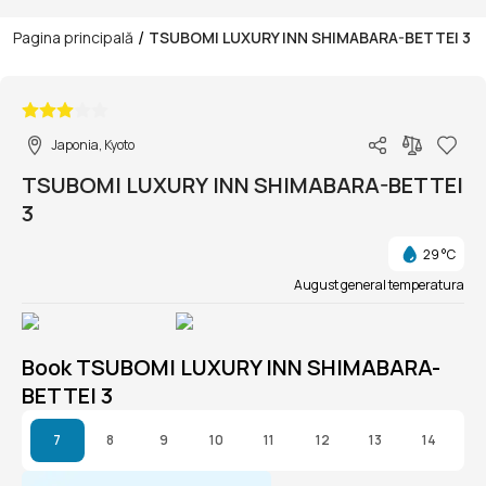
/
Pagina principală
TSUBOMI LUXURY INN SHIMABARA-BETTEI 3
1/1
Japonia, Kyoto
TSUBOMI LUXURY INN SHIMABARA-BETTEI
3
29 °C
August general temperatura
Book TSUBOMI LUXURY INN SHIMABARA-
BETTEI 3
7
8
9
10
11
12
13
14