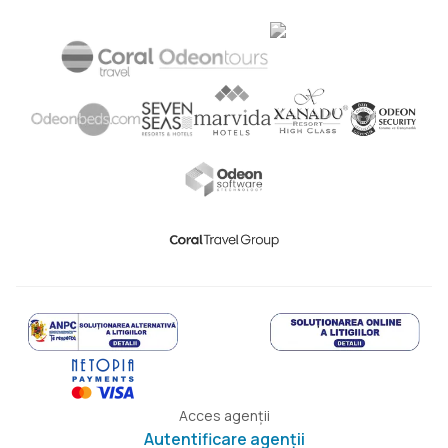
Acces agenții
Autentificare agenții