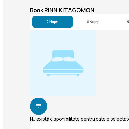
Book RINN KITAGOMON
7 Nopți
8 Nopți
9
Nu există disponibilitate pentru datele selectat