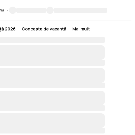
nă
nță 2026
Concepte de vacanță
Mai mult