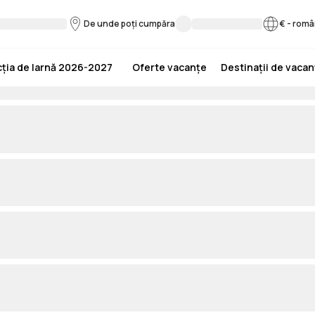
De unde poți cumpăra
€
-
româ
ția de Iarnă 2026-2027
Oferte vacanțe
Destinații de vaca