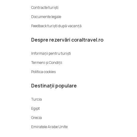
Contracte turiști
Documente legale
Feedback turiști după vacanță
Despre rezervări coraltravel.ro
Informații pentru turiști
Termeni şi Condiții
Politica cookies
Destinații populare
Turcia
Egipt
Grecia
Emiratele Arabe Unite