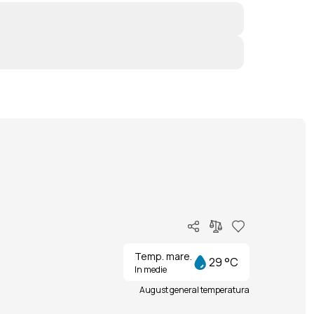
Temp. mare.
29 °C
In medie
August general temperatura