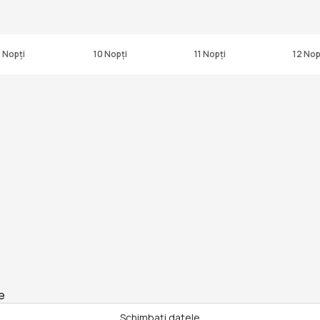
 Nopți
10 Nopți
11 Nopți
12 Nop
e
Schimbați datele