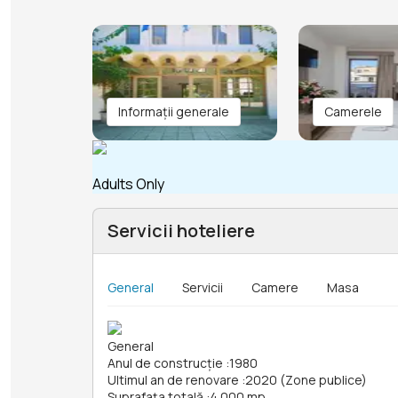
Informații generale
Camerele
Adults Only
Servicii hoteliere
General
Servicii
Camere
Masa
General
Anul de construcție
:
1980
Ultimul an de renovare
:
2020 (Zone publice)
Suprafața totală
:
4 000 mp