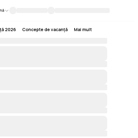
nă
nță 2026
Concepte de vacanță
Mai mult