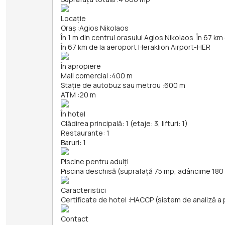
Locație
Oraș
:
Agios Nikolaos
În 1 m din centrul orasului Agios Nikolaos. În 67 k
În 67 km de la aeroport Heraklion Airport-HER
În apropiere
Mall comercial
:
400 m
Stație de autobuz sau metrou
:
600 m
ATM
:
20 m
În hotel
Clădirea principală: 1 (etaje: 3, lifturi: 1)
Restaurante: 1
Baruri: 1
Piscine pentru adulți
Piscina deschisă (suprafață 75 mp, adâncime 180
Caracteristici
Certificate de hotel
:
HACCP (sistem de analiză a per
Contact