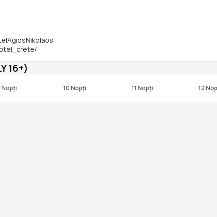
telAgiosNikolaos
otel_crete/
Y 16+)
 Nopți
10 Nopți
11 Nopți
12 Nop