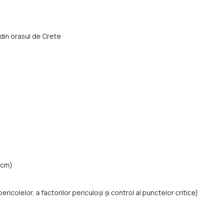
m din orasul de Crete
 cm)
icolelor, a factorilor periculoşi și control al punctelor critice)