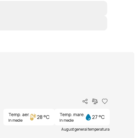
Temp. aer.
Temp. mare.
28 °C
27 °C
In medie
In medie
August general temperatura