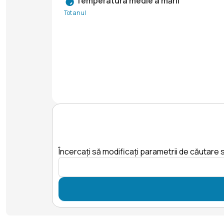
Temperatura medie a mării
Tot anul
Încercați să modificați parametrii de căutare s