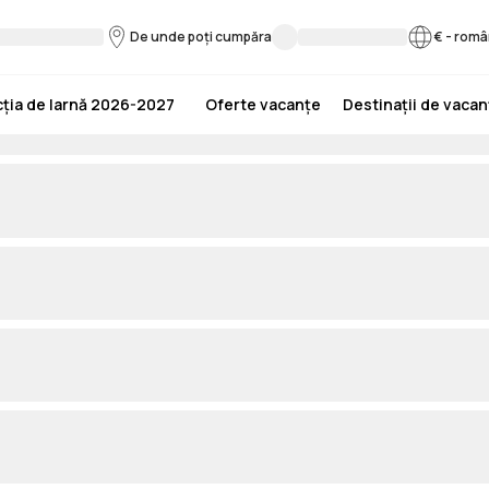
De unde poți cumpăra
€
-
româ
ția de Iarnă 2026-2027
Oferte vacanțe
Destinații de vaca