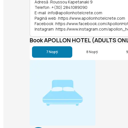
Adresă
:
Roussou Kapetanaki 9
Telefon
:
+(30) 2841089090
E-mail
:
info@apollonhotelcrete.com
Pagină web
:
https://www.apollonhotelcrete.com
Facebook
:
https://www.facebook.com/ApollonHo
Instagram
:
https://www.instagram.com/apollon_h
Book APOLLON HOTEL (ADULTS ONL
7 Nopți
8 Nopți
9