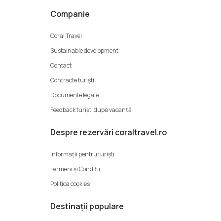
Companie
Coral Travel
Sustainable development
Contact
Contracte turiști
Documente legale
Feedback turiști după vacanță
Despre rezervări coraltravel.ro
Informații pentru turiști
Termeni şi Condiții
Politica cookies
Destinații populare