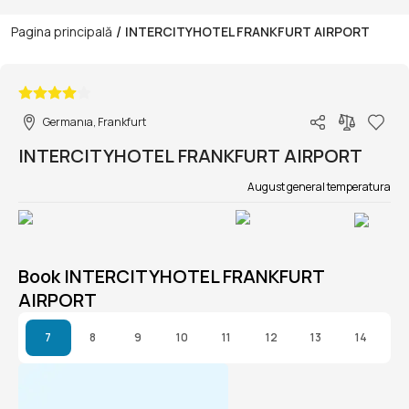
/
Pagina principală
INTERCITYHOTEL FRANKFURT AIRPORT
1/1
Germanıa, Frankfurt
INTERCITYHOTEL FRANKFURT AIRPORT
August general temperatura
Book INTERCITYHOTEL FRANKFURT
AIRPORT
7
8
9
10
11
12
13
14