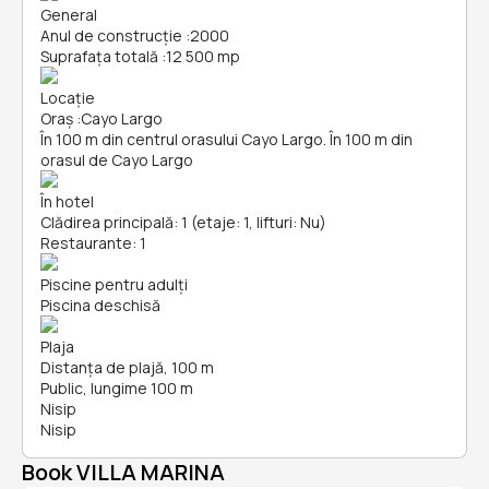
General
Anul de construcție
:
2000
Suprafața totală
:
12 500 mp
Locație
Oraș
:
Cayo Largo
În 100 m din centrul orasului Cayo Largo. În 100 m din
orasul de Cayo Largo
În hotel
Clădirea principală: 1 (etaje: 1, lifturi: Nu)
Restaurante: 1
Piscine pentru adulți
Piscina deschisă
Plaja
Distanța de plajă, 100 m
Public, lungime 100 m
Nisip
Nisip
Book VILLA MARINA