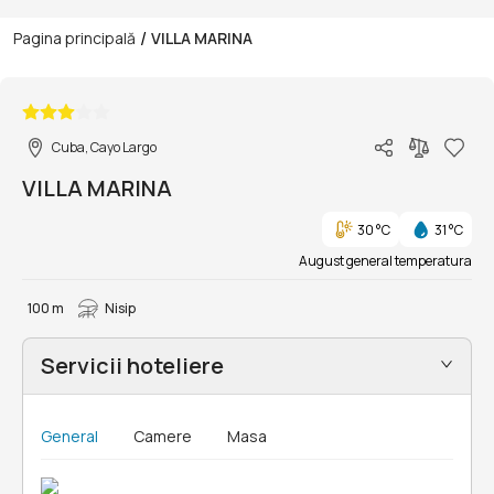
/
Pagina principală
VILLA MARINA
1/8
Cuba, Cayo Largo
VILLA MARINA
30 °C
31 °C
August general temperatura
100 m
Nisip
Servicii hoteliere
General
Camere
Masa