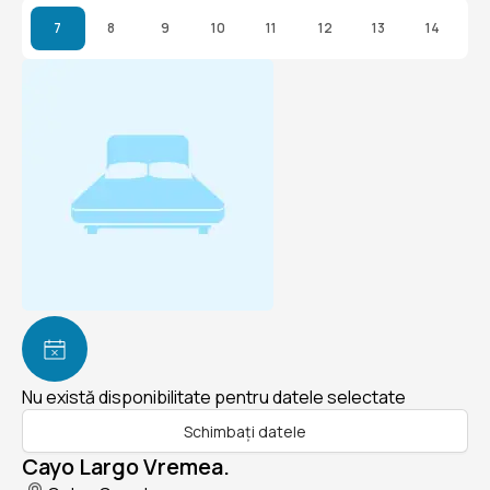
7
8
9
10
11
12
13
14
Nu există disponibilitate pentru datele selectate
Schimbați datele
Cayo Largo Vremea.