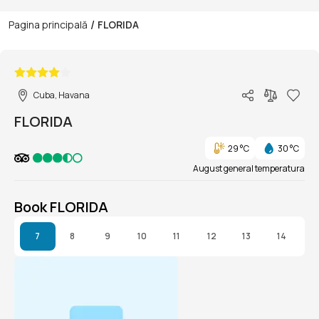
/
Pagina principală
FLORIDA
1/1
Cuba, Havana
FLORIDA
29 °C
30 °C
August general temperatura
Book FLORIDA
7
8
9
10
11
12
13
14