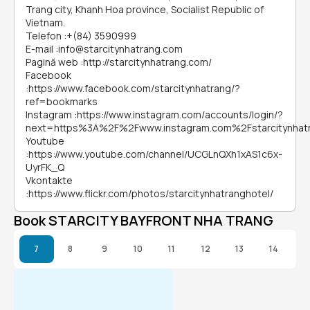
Trang city, Khanh Hoa province, Socialist Republic of
Vietnam.
Telefon
:
+(84) 3590999
E-mail
:
info@starcitynhatrang.com
Pagină web
:
http://starcitynhatrang.com/
Facebook
:
https://www.facebook.com/starcitynhatrang/?
ref=bookmarks
Instagram
:
https://www.instagram.com/accounts/login/?
next=https%3A%2F%2Fwww.instagram.com%2Fstarcitynha
Youtube
:
https://www.youtube.com/channel/UCGLnQXh1xAS1c6x-
UyrFK_Q
Vkontakte
:
https://www.flickr.com/photos/starcitynhatranghotel/
Book STARCITY BAYFRONT NHA TRANG
7
8
9
10
11
12
13
14