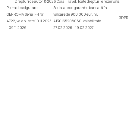
Drepturi de autor © 2026 Coral Travel. Toate drepturile rezervate.
Polița de asigurare
Scrisoare de garanție bancară în
GERROMA Seria IF-I Nr.
valoare de 900.000 eur, nr.
GDPR
4722, valabilitate 10.11.2025
4130165208080, valabilitate
- 09.11.2026
27.02.2026 – 19.02.2027