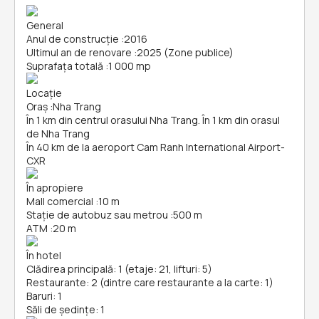
General
Anul de construcție
:
2016
Ultimul an de renovare
:
2025 (Zone publice)
Suprafața totală
:
1 000 mp
Locație
Oraș
:
Nha Trang
În 1 km din centrul orasului Nha Trang. În 1 km din orasul
de Nha Trang
În 40 km de la aeroport Cam Ranh International Airport-
CXR
În apropiere
Mall comercial
:
10 m
Stație de autobuz sau metrou
:
500 m
ATM
:
20 m
În hotel
Clădirea principală: 1 (etaje: 21, lifturi: 5)
Restaurante: 2 (dintre care restaurante a la carte: 1)
Baruri: 1
Săli de ședințe: 1