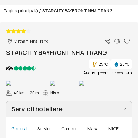
/
Pagina principală
STARCITY BAYFRONT NHA TRANG
1/104
Vietnam, Nha Trang
STARCITY BAYFRONT NHA TRANG
25 °C
28 °C
August general temperatura
40 km
20 m
Nisip
Servicii hoteliere
General
Servicii
Camere
Masa
MICE