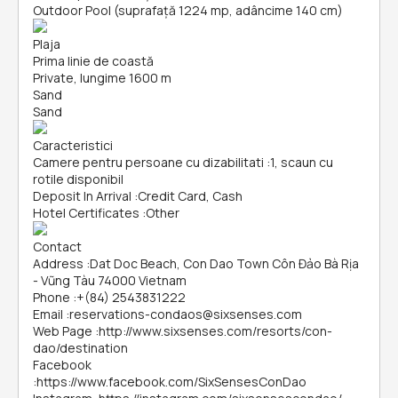
Outdoor Pool (suprafață 1224 mp, adâncime 140 cm)
Plaja
Prima linie de coastă
Private, lungime 1600 m
Sand
Sand
Caracteristici
Camere pentru persoane cu dizabilitati
:
1, scaun cu
rotile disponibil
Deposit In Arrival
:
Credit Card, Cash
Hotel Certificates
:
Other
Contact
Address
:
Dat Doc Beach, Con Dao Town Côn Đảo Bà Rịa
- Vũng Tàu 74000 Vietnam
Phone
:
+(84) 2543831222
Email
:
reservations-condaos@sixsenses.com
Web Page
:
http://www.sixsenses.com/resorts/con-
dao/destination
Facebook
:
https://www.facebook.com/SixSensesConDao