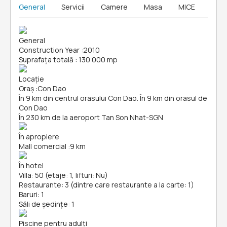
General
Servicii
Camere
Masa
MICE
General
Construction Year
:
2010
Suprafața totală
:
130 000 mp
Locație
Oraș
:
Con Dao
În 9 km din centrul orasului Con Dao. În 9 km din orasul de
Con Dao
În 230 km de la aeroport Tan Son Nhat-SGN
În apropiere
Mall comercial
:
9 km
În hotel
Villa: 50 (etaje: 1, lifturi: Nu)
Restaurante: 3 (dintre care restaurante a la carte: 1)
Baruri: 1
Săli de ședințe: 1
Piscine pentru adulți