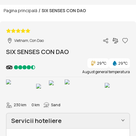
/
Pagina principală
SIX SENSES CON DAO
1/40
Vietnam, Con Dao
SIX SENSES CON DAO
29 °C
29 °C
August general temperatura
230 km
0 km
Sand
Servicii hoteliere