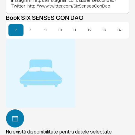
Instagram
:
https://instagram.com/sixsensescondao/
Twitter
:
http://www.twitter.com/SixSensesConDao
Book SIX SENSES CON DAO
7
8
9
10
11
12
13
14
Nu există disponibilitate pentru datele selectate