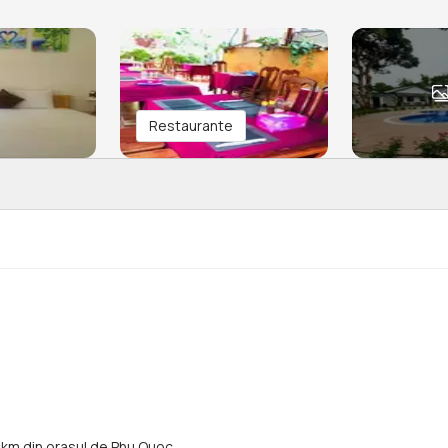
Restaurante
2 km din orasul de Phu Quoc