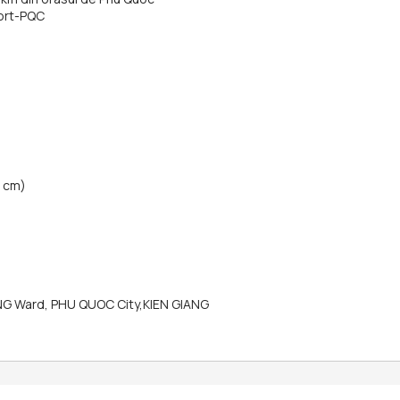
port-PQC
0 cm)
 Ward, PHU QUOC City,KIEN GIANG