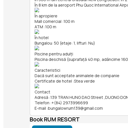
În 8 km de la aeroport Phu Quoc International Air
În apropiere
Mall comercial
:
100 m
ATM
:
100 m
În hotel
Bungalou: 50 (etaje: 1, lifturi: Nu)
Piscine pentru adulți
Piscina deschisă (suprafață 40 mp, adâncime 16
Caracteristici
Dacă sunt acceptate animalele de companie
Certificate de hotel
:
Stea verde
Contact
Adresă
:
139 TRAN HUNG DAO Street ,DUONG DONG
Telefon
:
+(84) 2973996699
E-mail
:
bungalowrum139@gmail.com
Book RUM RESORT