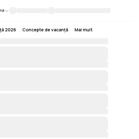
nă
nță 2026
Concepte de vacanță
Mai mult