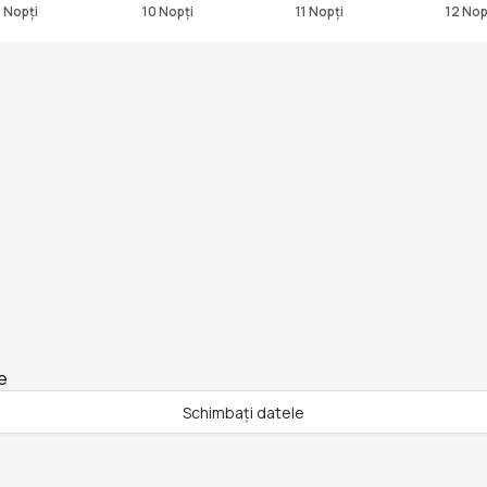
 Nopți
10 Nopți
11 Nopți
12 Nop
e
Schimbați datele