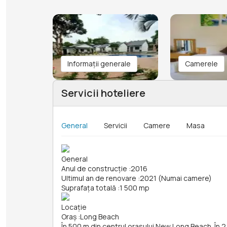
Informații generale
Camerele
Servicii hoteliere
General
Servicii
Camere
Masa
General
Anul de construcție
:
2016
Ultimul an de renovare
:
2021 (Numai camere)
Suprafața totală
:
1 500 mp
Locație
Oraș
:
Long Beach
În 500 m din centrul orasului New Long Beach. În 