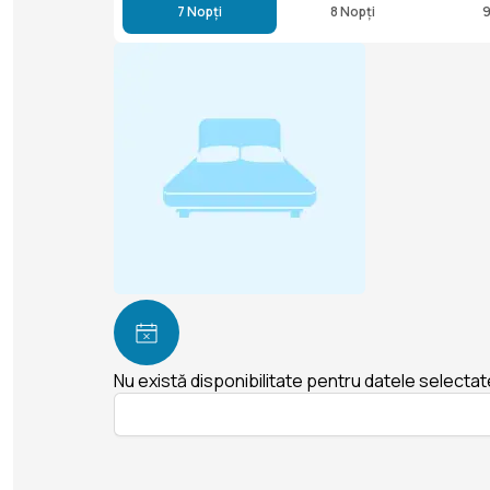
7 Nopți
8 Nopți
9
Nu există disponibilitate pentru datele selectat