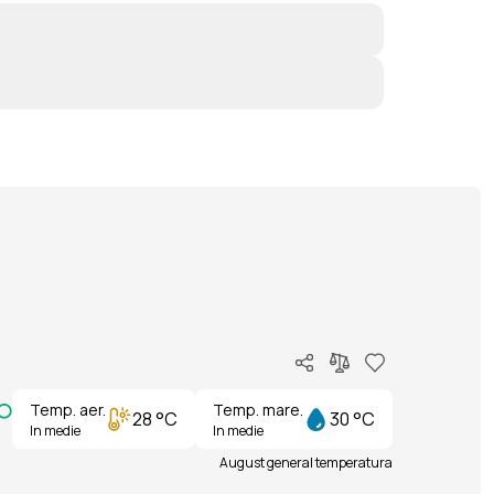
Temp. aer.
Temp. mare.
28 °C
30 °C
In medie
In medie
August general temperatura