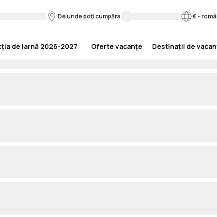
De unde poți cumpăra
€
-
româ
ția de Iarnă 2026-2027
Oferte vacanțe
Destinații de vaca