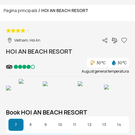
/
Pagina principală
HOI AN BEACH RESORT
1/1
Vietnam, Hoi An
HOI AN BEACH RESORT
30 °C
30 °C
August general temperatura
Book HOI AN BEACH RESORT
7
8
9
10
11
12
13
14