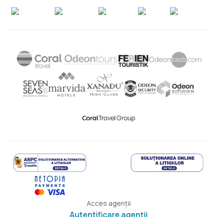
Acces agenții
Autentificare agenții