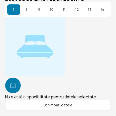
7
8
9
10
11
12
13
14
Nu există disponibilitate pentru datele selectate
Schimbați datele