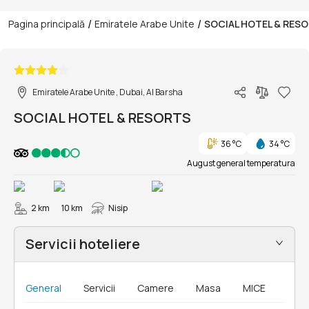
/
/
Pagina principală
Emiratele Arabe Unite
SOCIAL HOTEL & RES
1/37
Emiratele Arabe Unite , Dubai, Al Barsha
SOCIAL HOTEL & RESORTS
36 °C
34 °C
August general temperatura
2 km
10 km
Nisip
Servicii hoteliere
General
Servicii
Camere
Masa
MICE