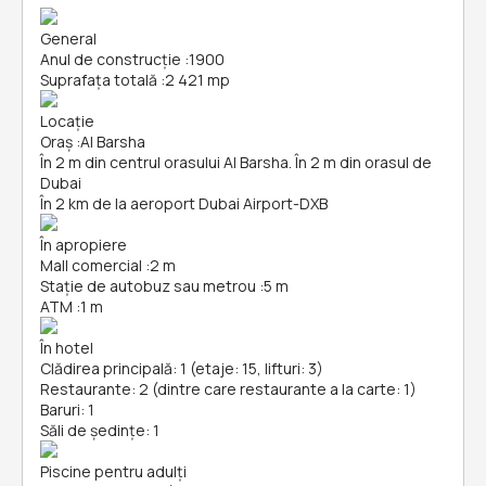
General
Anul de construcție
:
1900
Suprafața totală
:
2 421 mp
Locație
Oraș
:
Al Barsha
În 2 m din centrul orasului Al Barsha. În 2 m din orasul de
Dubai
În 2 km de la aeroport Dubai Airport-DXB
În apropiere
Mall comercial
:
2 m
Stație de autobuz sau metrou
:
5 m
ATM
:
1 m
În hotel
Clădirea principală: 1 (etaje: 15, lifturi: 3)
Restaurante: 2 (dintre care restaurante a la carte: 1)
Baruri: 1
Săli de ședințe: 1
Piscine pentru adulți