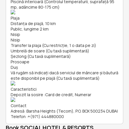
Piscină interioară (Controlul temperaturii, suprafață 95
mp, adâncime 80-175 cm)
Plaja
Distanța de plajă, 10 km
Public, lungime 2 km
Nisip
Nisip
Transfer la plaja (Cu restricție, 1 o data pe zi)
Umbrelă de soare (Cu taxă suplimentară)
Șezlong (Cu taxă suplimentară)
Prosoape
Duș
Vă rugăm să indicați dacă serviciul de mâncare și băutură
este disponibil pe plajă (Cu taxă suplimentară)
Caracteristici
Depozit la sosire
:
Card de credit, Numerar
Contact
Adresă
:
Barsha Heights (Tecom), P.O. BOX 500234 DUBAI
Telefon
:
+(971) 444880000
Book SOCIAL HOTEL & RESORTS