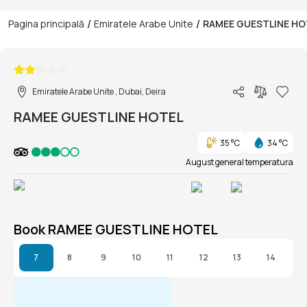
/
/
Pagina principală
Emiratele Arabe Unite
RAMEE GUESTLINE HO
1/1
Emiratele Arabe Unite , Dubai, Deira
RAMEE GUESTLINE HOTEL
35 °C
34 °C
August general temperatura
Book RAMEE GUESTLINE HOTEL
7
8
9
10
11
12
13
14