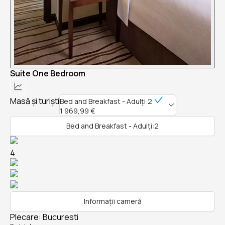
Suite One Bedroom
Masă și turiști
Bed and Breakfast - Adulți:2
1 969,99 €
Bed and Breakfast - Adulți:2
4
Informații cameră
Plecare
:
Bucuresti