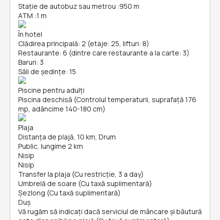
Stație de autobuz sau metrou
:
950 m
ATM
:
1 m
În hotel
Clădirea principală: 2 (etaje: 25, lifturi: 8)
Restaurante: 6 (dintre care restaurante a la carte: 3)
Baruri: 3
Săli de ședințe: 15
Piscine pentru adulți
Piscina deschisă (Controlul temperaturii, suprafață 176
mp, adâncime 140-180 cm)
Plaja
Distanța de plajă, 10 km, Drum
Public, lungime 2 km
Nisip
Nisip
Transfer la plaja (Cu restricție, 3 a day)
Umbrelă de soare (Cu taxă suplimentară)
Șezlong (Cu taxă suplimentară)
Duș
Vă rugăm să indicați dacă serviciul de mâncare și băutură