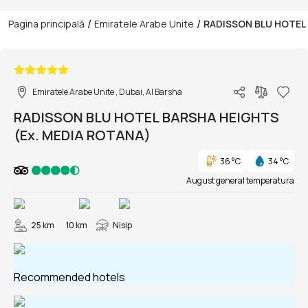
/
/
Pagina principală
Emiratele Arabe Unite
RADISSON BLU HOTEL 
1/30
Emiratele Arabe Unite , Dubai, Al Barsha
RADISSON BLU HOTEL BARSHA HEIGHTS
(Ex. MEDIA ROTANA)
36 °C
34 °C
August general temperatura
25 km
10 km
Nisip
Recommended hotels