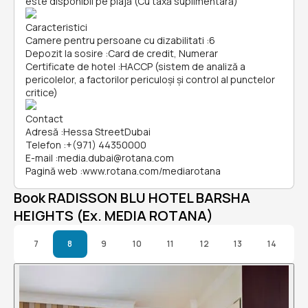
este disponibil pe plajă (Cu taxă suplimentară)
Caracteristici
Camere pentru persoane cu dizabilitati
:
6
Depozit la sosire
:
Card de credit, Numerar
Certificate de hotel
:
HACCP (sistem de analiză a
pericolelor, a factorilor periculoşi și control al punctelor
critice)
Contact
Adresă
:
Hessa StreetDubai
Telefon
:
+(971) 44350000
E-mail
:
media.dubai@rotana.com
Pagină web
:
www.rotana.com/mediarotana
Book RADISSON BLU HOTEL BARSHA
HEIGHTS (Ex. MEDIA ROTANA)
7
8
9
10
11
12
13
14