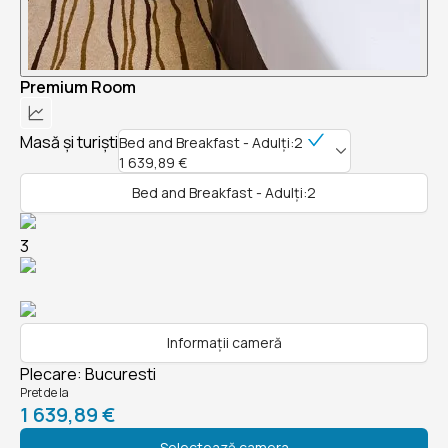
Premium Room
Masă și turiști
Bed and Breakfast - Adulți:2
1 639,89 €
Bed and Breakfast - Adulți:2
3
Informații cameră
Plecare
:
Bucuresti
Pret de la
1 639,89 €
Selectează camera