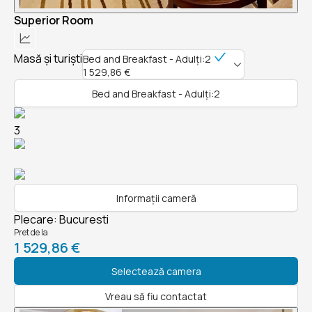
Superior Room
Masă și turiști
Bed and Breakfast - Adulți:2
1 529,86 €
Bed and Breakfast - Adulți:2
3
Informații cameră
Plecare
:
Bucuresti
Pret de la
1 529,86 €
Selectează camera
Vreau să fiu contactat