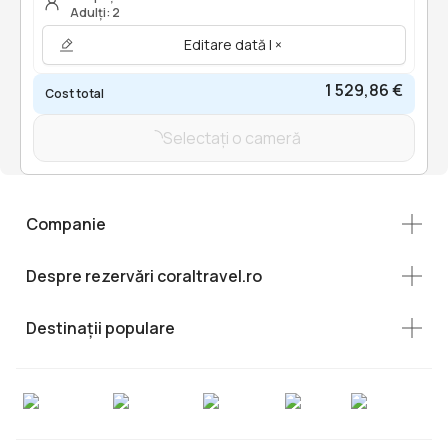
Adulți: 2
Editare dată | ×
1 529,86 €
Cost total
Selectați o cameră
Companie
Despre rezervări coraltravel.ro
Destinații populare