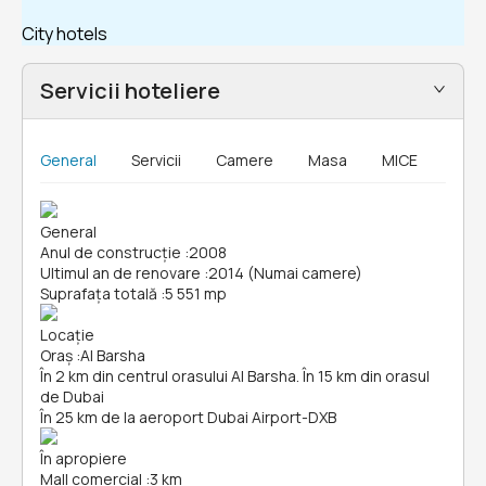
City hotels
Servicii hoteliere
General
Servicii
Camere
Masa
MICE
General
Anul de construcție
:
2008
Ultimul an de renovare
:
2014 (Numai camere)
Suprafața totală
:
5 551 mp
Locație
Oraș
:
Al Barsha
În 2 km din centrul orasului Al Barsha. În 15 km din orasul
de Dubai
În 25 km de la aeroport Dubai Airport-DXB
În apropiere
Mall comercial
:
3 km