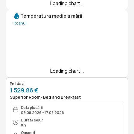
Loading chart...
Temperatura medie a mării
Tot anul
Loading chart...
Pret de la
1 529,86 €
Superior Room- Bed and Breakfast
Data plecării
09.08.2026 - 17.08.2026
Durată sejur
8 n
Oaspeți