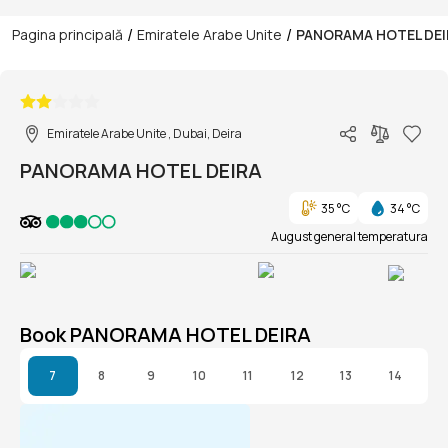
/
/
Pagina principală
Emiratele Arabe Unite
PANORAMA HOTEL DEI
1/1
Emiratele Arabe Unite , Dubai, Deira
PANORAMA HOTEL DEIRA
35 °C
34 °C
August general temperatura
Book PANORAMA HOTEL DEIRA
7
8
9
10
11
12
13
14