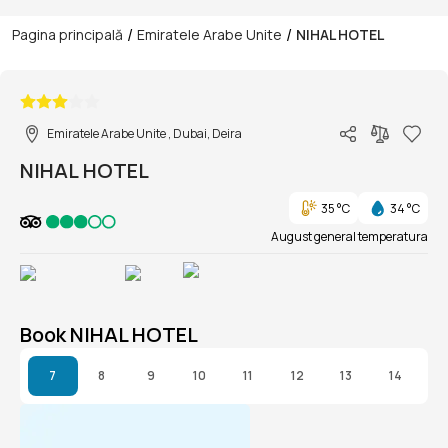
/
/
Pagina principală
Emiratele Arabe Unite
NIHAL HOTEL
1/1
Emiratele Arabe Unite , Dubai, Deira
NIHAL HOTEL
35 °C
34 °C
August general temperatura
Book NIHAL HOTEL
7
8
9
10
11
12
13
14