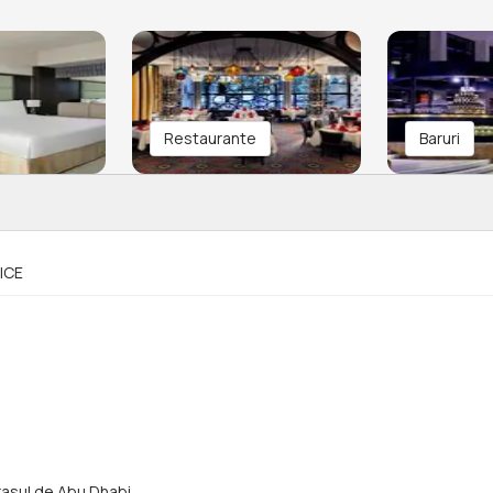
Restaurante
Baruri
ICE
orasul de Abu Dhabi