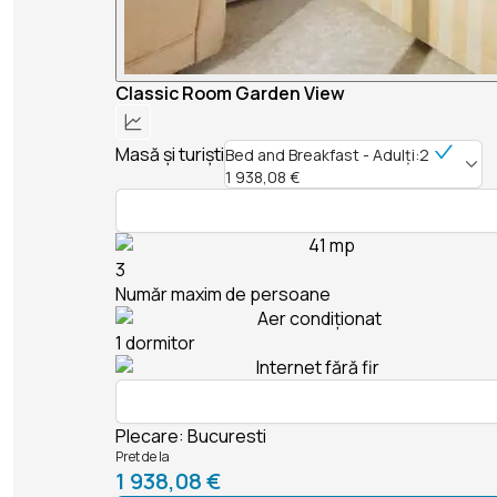
Classic Room Garden View
Masă și turiști
Bed and Breakfast - Adulți:2
1 938,08 €
41 mp
3
Număr maxim de persoane
Aer condiționat
1 dormitor
Internet fără fir
Plecare
:
Bucuresti
Pret de la
1 938,08 €