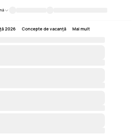
nă
nță 2026
Concepte de vacanță
Mai mult