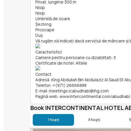
Privat, lungime 300 m
Nisip
Nisip
Umbrelă de soare
Șezlong
Prosoape
Duș
Vă rugăm să indicați dacă serviciul de mâncare și 
Caracteristici
Camere pentru persoane cu dizabilitati
:
3
Certificate de hotel
:
Altele
Contact
Adresă
:
King Abdullah Bin Abdulaziz Al Saud St Ab
Telefon
:
+(971) 26666888
E-mail
:
meetings.icabudhabi@ihg.com
Pagină web
:
www.intercontinental.com/abudhabi
Book INTERCONTINENTAL HOTEL A
7 Nopți
8 Nopți
9