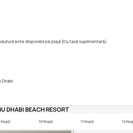
băutură este disponibil pe plajă (Cu taxă suplimentară)
u Dhabi
BU DHABI BEACH RESORT
 Nopți
10 Nopți
11 Nopți
12 Nop