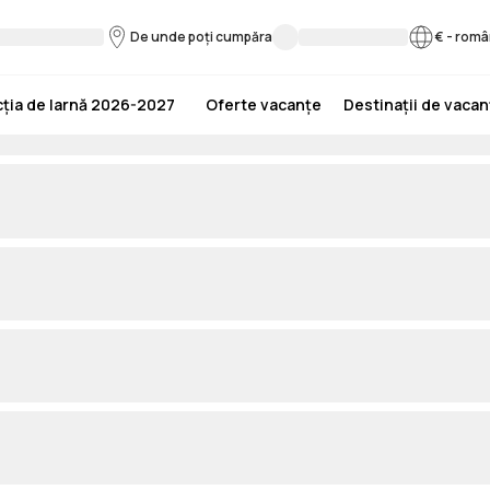
De unde poți cumpăra
€
-
româ
ția de Iarnă 2026-2027
Oferte vacanțe
Destinații de vaca