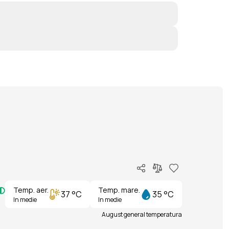
Temp. aer.
Temp. mare.
37 °C
35 °C
In medie
In medie
August general temperatura