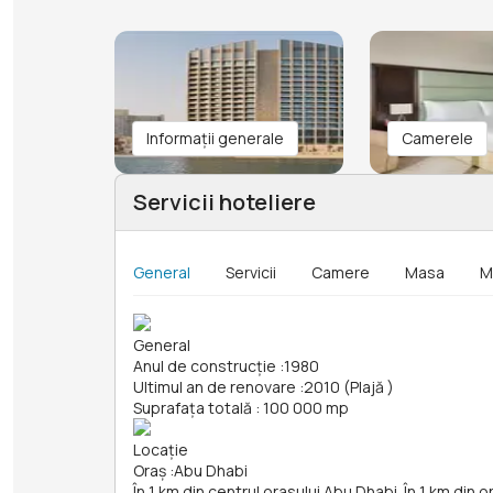
Informații generale
Camerele
Servicii hoteliere
General
Servicii
Camere
Masa
M
General
Anul de construcție
:
1980
Ultimul an de renovare
:
2010 (Plajă )
Suprafața totală
:
100 000 mp
Locație
Oraș
:
Abu Dhabi
În 1 km din centrul orasului Abu Dhabi. În 1 km din 