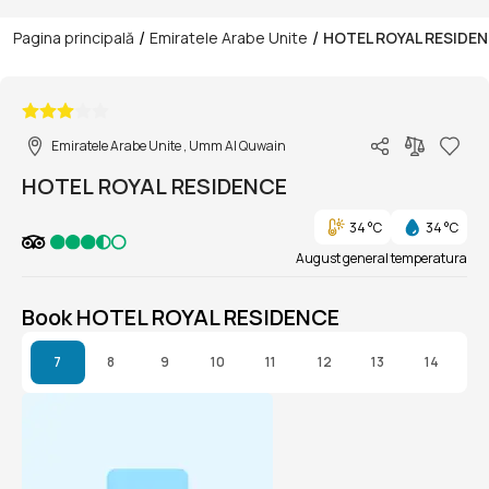
/
/
Pagina principală
Emiratele Arabe Unite
HOTEL ROYAL RESIDE
1/1
Emiratele Arabe Unite , Umm Al Quwain
HOTEL ROYAL RESIDENCE
34 °C
34 °C
August general temperatura
Book HOTEL ROYAL RESIDENCE
7
8
9
10
11
12
13
14