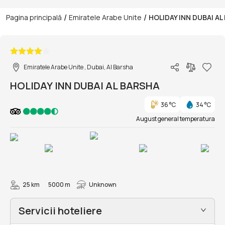
/
/
Pagina principală
Emiratele Arabe Unite
HOLIDAY INN DUBAI AL
1/72
Emiratele Arabe Unite , Dubai, Al Barsha
HOLIDAY INN DUBAI AL BARSHA
36 °C
34 °C
August general temperatura
25 km
5000 m
Unknown
Servicii hoteliere