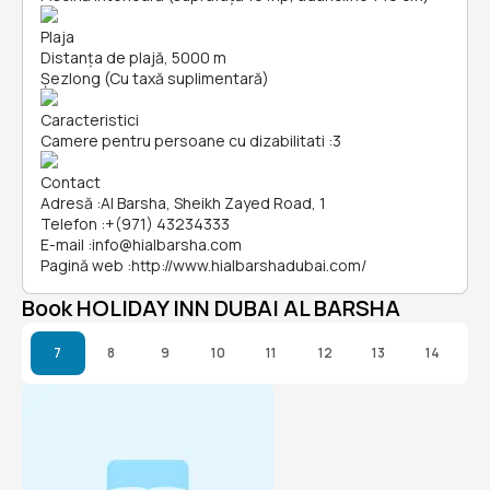
Plaja
Distanța de plajă, 5000 m
Șezlong (Cu taxă suplimentară)
Caracteristici
Camere pentru persoane cu dizabilitati
:
3
Contact
Adresă
:
Al Barsha, Sheikh Zayed Road, 1
Telefon
:
+(971) 43234333
E-mail
:
info@hialbarsha.com
Pagină web
:
http://www.hialbarshadubai.com/
Book HOLIDAY INN DUBAI AL BARSHA
7
8
9
10
11
12
13
14