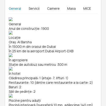
General
Servicii
Camere
Masa
MICE
General
Anul de construcție
:
1900
Locație
Oraș
:
Al Barsha
În 15000 m din orasul de Dubai
În 25 km de la aeroport Dubai Airport-DXB
În apropiere
Stație de autobuz sau metrou
:
300 m
În hotel
Clădirea principală: 1 (etaje: 7, lifturi: 1)
Restaurante: 10 (dintre care restaurante a la carte: 2)
Baruri: 2
Săli de ședințe: 2
Piscine pentru adulți
Piscină interioară (suprafață 10 mp, adâncime 140 cm)