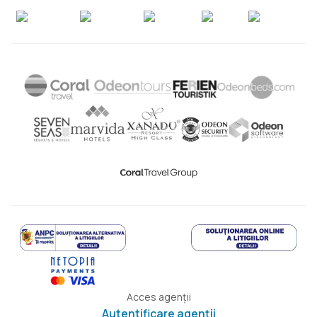
Acces agenții
Autentificare agenții