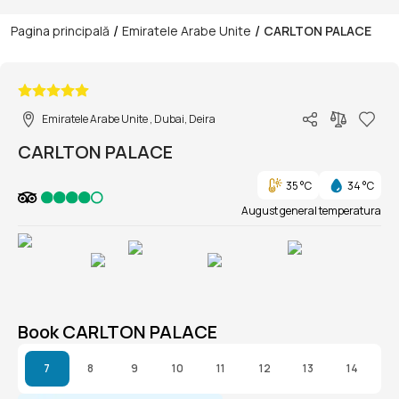
/
/
Pagina principală
Emiratele Arabe Unite
CARLTON PALACE
1/1
Emiratele Arabe Unite , Dubai, Deira
CARLTON PALACE
35 °C
34 °C
August general temperatura
Book CARLTON PALACE
7
8
9
10
11
12
13
14