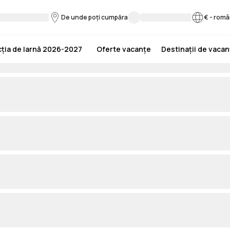
De unde poți cumpăra
€
-
româ
ția de Iarnă 2026-2027
Oferte vacanțe
Destinații de vaca