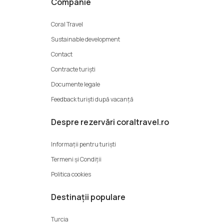
Companie
Coral Travel
Sustainable development
Contact
Contracte turiști
Documente legale
Feedback turiști după vacanță
Despre rezervări coraltravel.ro
Informații pentru turiști
Termeni şi Condiții
Politica cookies
Destinații populare
Turcia