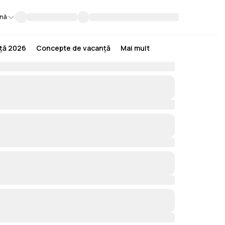
nă
nță 2026
Concepte de vacanță
Mai mult