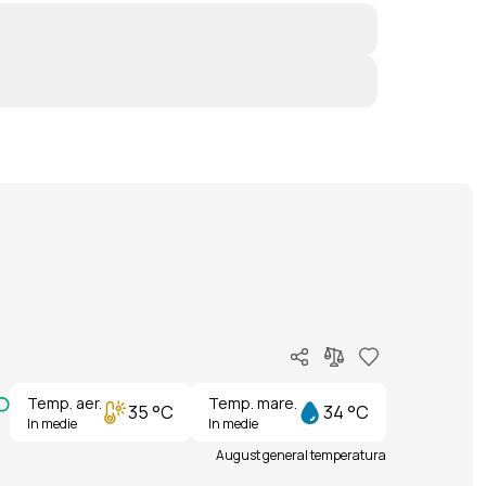
Temp. aer.
Temp. mare.
35 °C
34 °C
In medie
In medie
August general temperatura