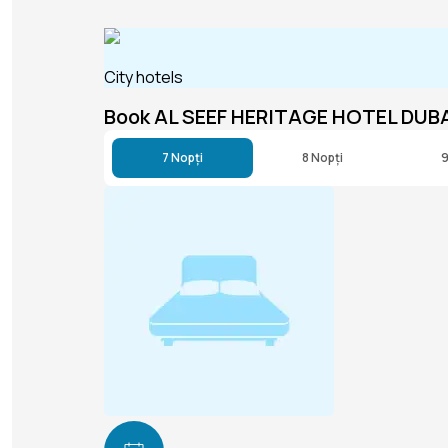
City hotels
Book AL SEEF HERITAGE HOTEL DUB
7 Nopți
8 Nopți
9