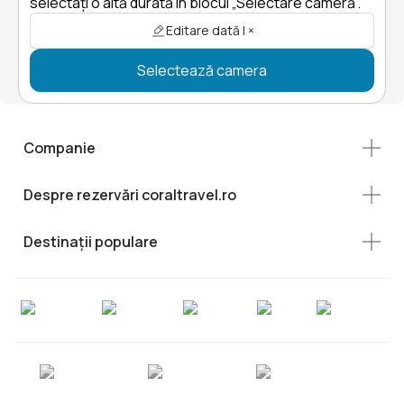
selectați o altă durată în blocul „Selectare cameră”.
Editare dată | ×
Selectează camera
Companie
Despre rezervări coraltravel.ro
Destinații populare