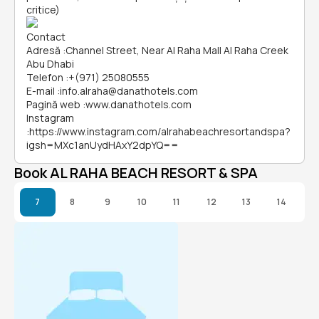
critice)
Contact
Adresă
:
Channel Street, Near Al Raha Mall Al Raha Creek
Abu Dhabi
Telefon
:
+(971) 25080555
E-mail
:
info.alraha@danathotels.com
Pagină web
:
www.danathotels.com
Instagram
:
https://www.instagram.com/alrahabeachresortandspa?
igsh=MXc1anUydHAxY2dpYQ==
Book AL RAHA BEACH RESORT & SPA
7
8
9
10
11
12
13
14