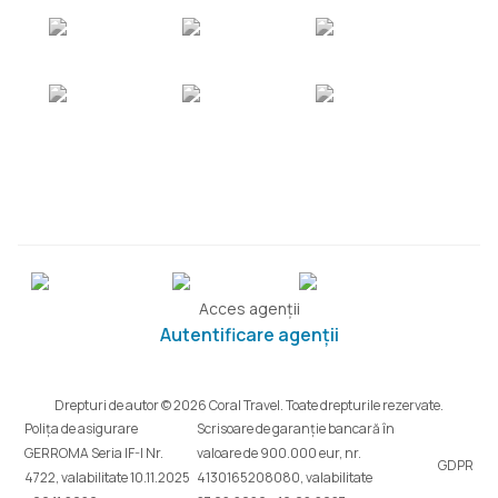
Acces agenții
Autentificare agenții
Drepturi de autor © 2026 Coral Travel. Toate drepturile rezervate.
Polița de asigurare
Scrisoare de garanție bancară în
GERROMA Seria IF-I Nr.
valoare de 900.000 eur, nr.
GDPR
4722, valabilitate 10.11.2025
4130165208080, valabilitate