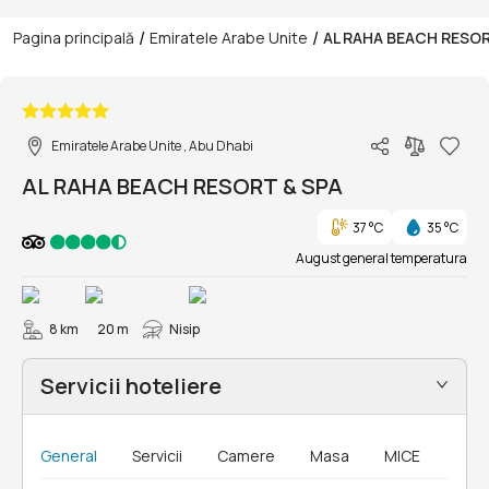
/
/
Pagina principală
Emiratele Arabe Unite
AL RAHA BEACH RESOR
1/52
Emiratele Arabe Unite , Abu Dhabi
AL RAHA BEACH RESORT & SPA
37 °C
35 °C
August general temperatura
8 km
20 m
Nisip
Servicii hoteliere
General
Servicii
Camere
Masa
MICE