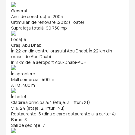
General
Anul de construcție
:
2005
Ultimul an de renovare
:
2012 (Toate)
Suprafața totală
:
90 750 mp
Locație
Oraș
:
Abu Dhabi
În 22 km din centrul orasului Abu Dhabi. În 22 km din
orasul de Abu Dhabi
În 8 km de la aeroport Abu-Dhabi-AUH
În apropiere
Mall comercial
:
400 m
ATM
:
400 m
În hotel
Clădirea principală: 1 (etaje: 3, lifturi: 21)
Vilă: 24 (etaje: 2, lifturi: Nu)
Restaurante: 5 (dintre care restaurante a la carte: 4)
Baruri: 3
Săli de ședințe: 7