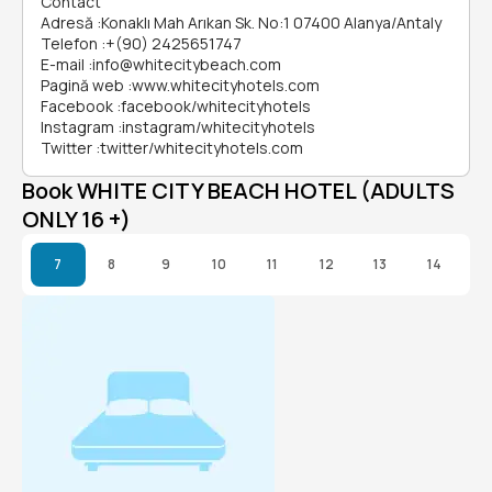
Contact
Adresă
:
Konaklı Mah Arıkan Sk. No:1 07400 Alanya/Antaly
Telefon
:
+(90) 2425651747
E-mail
:
info@whitecitybeach.com
Pagină web
:
www.whitecityhotels.com
Facebook
:
facebook/whitecityhotels
Instagram
:
instagram/whitecityhotels
Twitter
:
twitter/whitecityhotels.com
Book WHITE CITY BEACH HOTEL (ADULTS
ONLY 16 +)
7
8
9
10
11
12
13
14