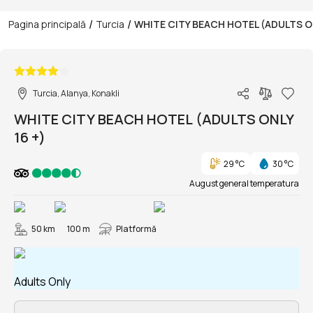
/
/
Pagina principală
Turcia
WHITE CITY BEACH HOTEL (ADULTS ON
1/65
Turcia, Alanya, Konakli
WHITE CITY BEACH HOTEL (ADULTS ONLY
16 +)
29 °C
30 °C
August general temperatura
50 km
100 m
Platformă
Adults Only