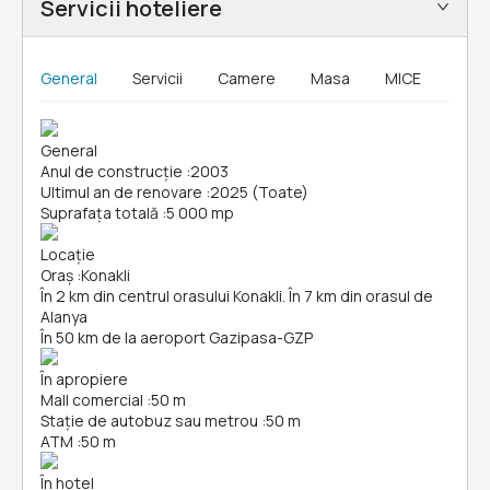
Servicii hoteliere
General
Servicii
Camere
Masa
MICE
General
Anul de construcție
:
2003
Ultimul an de renovare
:
2025 (Toate)
Suprafața totală
:
5 000 mp
Locație
Oraș
:
Konakli
În 2 km din centrul orasului Konakli. În 7 km din orasul de
Alanya
În 50 km de la aeroport Gazipasa-GZP
În apropiere
Mall comercial
:
50 m
Stație de autobuz sau metrou
:
50 m
ATM
:
50 m
În hotel