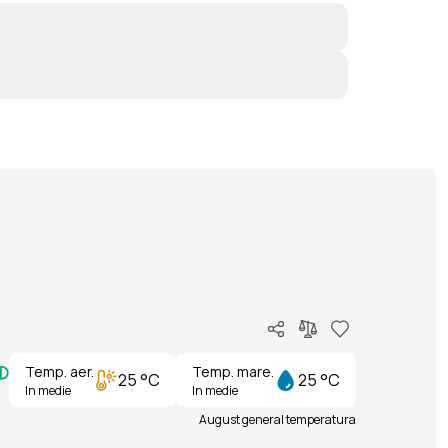
Temp. aer.
Temp. mare.
25 °C
25 °C
In medie
In medie
August general temperatura