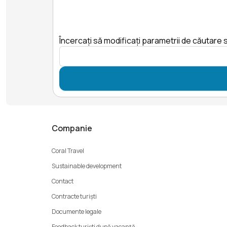
Încercați să modificați parametrii de căutare s
Companie
Coral Travel
Sustainable development
Contact
Contracte turiști
Documente legale
Feedback turiști după vacanță