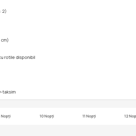
: 2)
0 cm)
cu rotile disponibil
ty-taksim
 Nopți
10 Nopți
11 Nopți
12 Nop