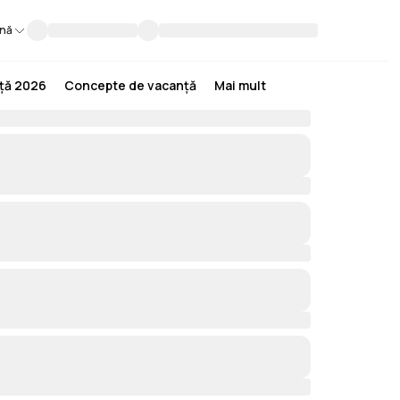
nă
nță 2026
Concepte de vacanță
Mai mult