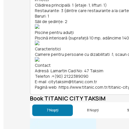
Clădirea principală: 1 (etaje: 1, lifturi: 1)
Restaurante: 3 (dintre care restaurante a la carte
Baruri: 1
Săli de ședințe: 2
Piscine pentru adulți
Piscină interioară (suprafață 10 mp, adâncime 14
Caracteristici
Camere pentru persoane cu dizabilitati
:
1, scaun 
Contact
Adresă
:
Lamartin Cad No: 47 Taksim
Telefon
:
+(90) 2122389090
E-mail
:
citytaksim@titanic.com.tr
Pagină web
:
https://www.titanic.com.tr/titanic-ci
Book TITANIC CITY TAKSIM
7 Nopți
8 Nopți
9