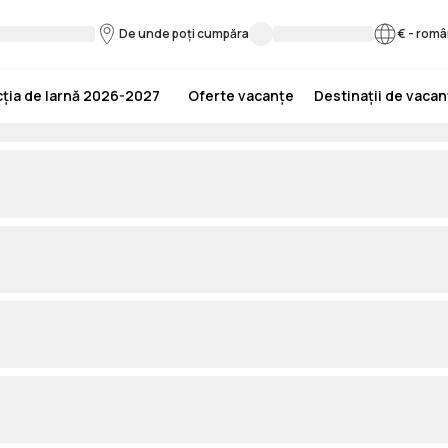
De unde poți cumpăra
€
-
româ
ția de Iarnă 2026-2027
Oferte vacanțe
Destinații de vaca