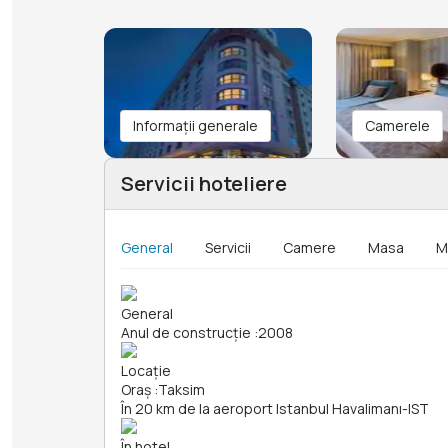
Informații generale
Camerele
Servicii hoteliere
General
Servicii
Camere
Masa
M
General
Anul de construcție
:
2008
Locație
Oraș
:
Taksim
În 20 km de la aeroport Istanbul Havalimanı-IST
În hotel