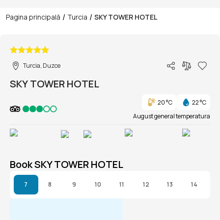
/
/
Pagina principală
Turcia
SKY TOWER HOTEL
1/1
Turcia, Duzce
SKY TOWER HOTEL
20 °C
22 °C
August general temperatura
Book SKY TOWER HOTEL
7
8
9
10
11
12
13
14